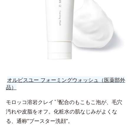
オルビスユー フォーミングウォッシュ（医薬部外
品）
モロッコ溶岩クレイ
＊5
配合のもこもこ泡が、毛穴
汚れや皮脂をオフ。化粧水の肌なじみがよくな
る、通称“ブースター洗顔”。