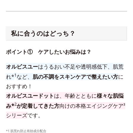
私に合うのはどっち？
ポイント① ケアしたいお悩みは？
オルビスユー
はうるおい不足や透明感低下、肌荒
1
れ*
など、
肌の不調をスキンケアで整えたい方
に
おすすめ！
オルビスユードット
は、年齢とともに
様々な肌悩
2
み*
が定着してきた方
向けの本格エイジングケア³
シリーズ
です。
*1 肌荒れ防止有効成分配合