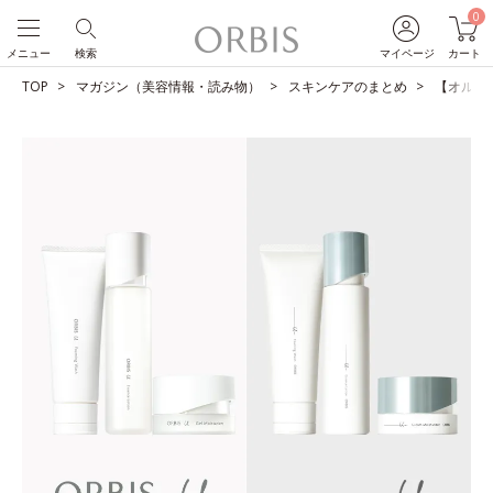
0
メニュー
検索
マイページ
カート
TOP
マガジン（美容情報・読み物）
スキンケアのまとめ
【オルビス