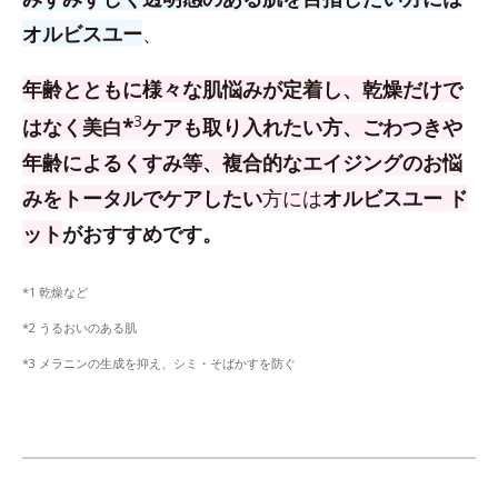
オルビスユー
、
年齢とともに様々な肌悩みが定着し、乾燥だけで
3
はなく美白*
ケアも取り入れたい方、
ごわつきや
年齢によるくすみ等、複合的なエイジングのお悩
みをトータルでケアしたい
方
には
オルビスユー ド
ット
がおすすめです。
*1 乾燥など
*2 うるおいのある肌
*3 メラニンの生成を抑え、シミ・そばかすを防ぐ