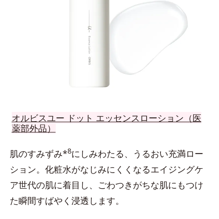
オルビスユー ドット エッセンスローション（医
薬部外品）
8
肌のすみずみ*
にしみわたる、うるおい充満ロー
ション。化粧水がなじみにくくなるエイジングケ
ア世代の肌に着目し、ごわつきがちな肌にもつけ
た瞬間すばやく浸透します。