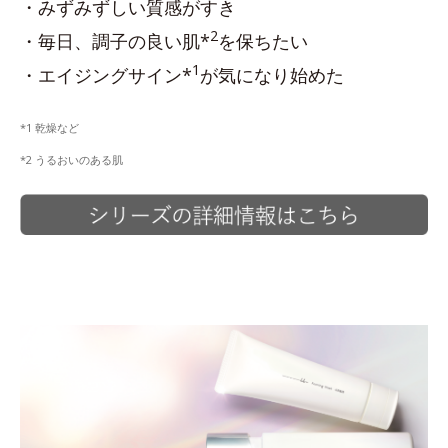
・みずみずしい質感がすき
2
・毎日、調子の良い肌*
を保ちたい
1
・エイジングサイン*
が気になり始めた
*1 乾燥など
*2 うるおいのある肌