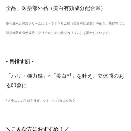
全品、医薬部外品（美白有効成分配合※）
※化粧水と保湿クリームにはトラネキサム酸（美白有効成分）を配合。洗顔料には
肌荒れ防止有効成分（グリチルリチン酸ジカリウム）を配合しています。
- 目指す肌 -
「ハリ・弾力感」×「美白*¹」を叶え、立体感のあ
る印象に
*メラニンの生成を抑え、シミ・ソバカスを防ぐ
＼こんな方におすすめ！／