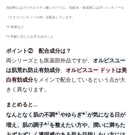
洗顔料にはグリチルリチン酸ジカリウム、化粧水・保湿液にはDF-パンテノール
（テクスパンテノールW）を配合しています。
*2 乾燥など
*3 年齢に応じたお手入れのこと
ポイント② 配合成分は？
両シリーズとも医薬部外品ですが、
オルビスユー
は肌荒れ防止有効成分
、
オルビスユー ドットは美
白有効成分
をメインで配合しているという点が大
きく異なります。
まとめると…
1
1
なんとなく肌の不調*
やゆらぎ*
が気になる日が
2
増え、肌の調子*
を整えたい方や、潤いに満ちた
みずみずしく透明感のある肌を目指したい方には