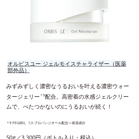
オルビスユー ジェルモイスチャライザー（医薬
部外品）
みずみずしく濃密なうるおいを叶える濃密ウォー
タージェリー
＊9
配合。高密着の水感ジェルクリー
ムで、べたつかないのにうるおいが続く！
＊9 PEG(80)、1,3-プロパンジオール配合＝保湿成分
50g／3,300円（ボトル入り・税込）