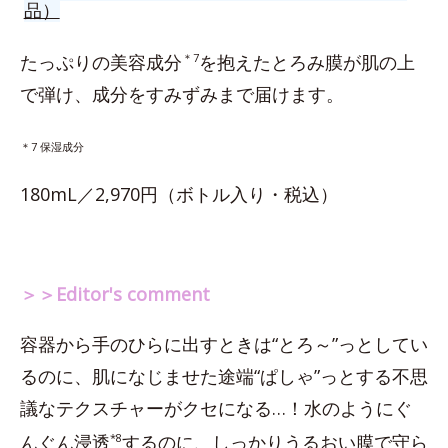
品）
たっぷりの美容成分
＊7
を抱えたとろみ膜が肌の上
で弾け、成分をすみずみまで届けます。
＊7 保湿成分
180mL／2,970円（ボトル入り・税込）
＞＞Editor's comment
容器から手のひらに出すときは“とろ～”っとしてい
るのに、肌になじませた途端“ぱしゃ”っとする不思
議なテクスチャーがクセになる…！水のようにぐ
んぐん浸透
*8
するのに、しっかりうるおい膜で守ら