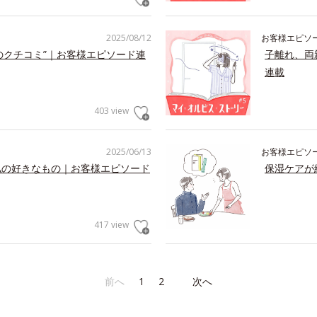
2025/08/12
お客様エピソ
のクチコミ”｜お客様エピソード連
子離れ、両
連載
403 view
2025/06/13
お客様エピソ
私の好きなもの｜お客様エピソード
保湿ケアが
417 view
前へ
1
2
次へ