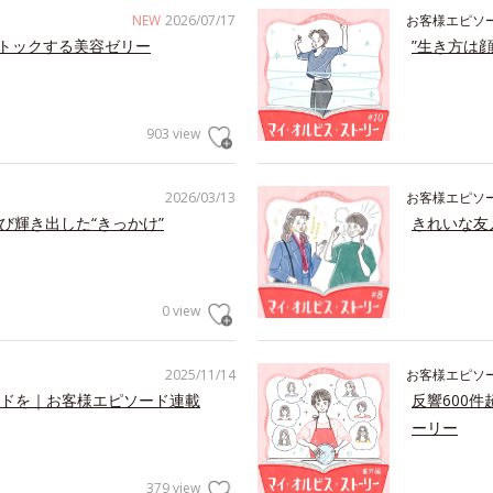
NEW
2026/07/17
お客様エピソ
トックする美容ゼリー
”生き方は
903 view
2026/03/13
お客様エピソ
び輝き出した“きっかけ”
きれいな友
0 view
2025/11/14
お客様エピソ
ドを｜お客様エピソード連載
反響600
ーリー
379 view