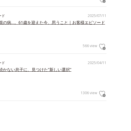
ード
2025/07/11
親の病…。61歳を迎えた今、思うこと｜お客様エピソード
566 view
ード
2025/04/11
続かない息子に、見つけた”新しい選択”
1306 view