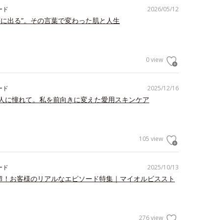
ード
2026/05/12
顔に出る”。その言葉で変わった肌と人生
0 view
ード
2025/12/16
人に憧れて。私を前向きに変えた愛用スキンケア
105 view
ード
2025/10/13
件超！お客様のリアルなエピソード特集｜マイオルビススト
276 view