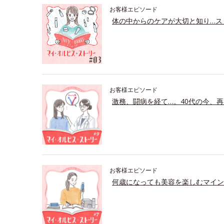
お客様エピソード
体の中からのケアが大切と知り…ス
お客様エピソード
激務、闘病を経て…。40代の今、再
お客様エピソード
何歳になっても美容を楽しむマイン