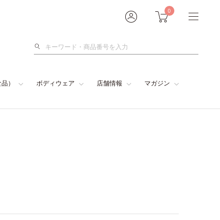
0
検
索
食品）
ボディウェア
店舗情報
マガジン