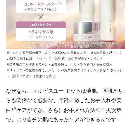
※1 ハリや透明感の低下により立体感がない印象になる、ゆるみ印象を感じにく
い肌を目指すには、「ハリ」と「透明感」のケアが重要ということ
※2 角層のすみずみまで水分・油分を保ち、ハリ・ツヤを与える保湿成分
※3 メラニンの生成を抑え、シミ・ソバカスを防ぐ（ウォッシュを除く ウォッシ
ュ【医薬部外品】は肌荒れを防ぐ）
なぜなら、オルビスユー ドットは薄肌、厚肌どち
らも関係なく必要な、年齢に応じたお手入れや美
2
白*
ケアができ、さらにお手入れ方法の工夫次第
で、より自分の肌にあったケアができるんです！