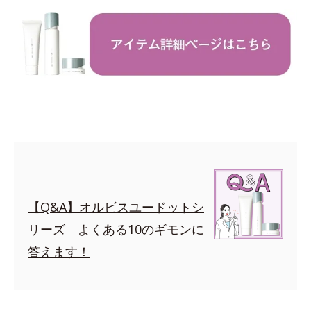
【Q&A】オルビスユードットシ
リーズ よくある10のギモンに
答えます！