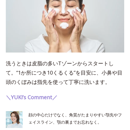
洗うときは皮脂の多いTゾーンからスタートし
て。“1か所につき10くるくる”を目安に、小鼻や目
頭のくぼみは指先を使って丁寧に洗います。
＼YUKI’s Comment／
顔の中心だけでなく、角質がたまりやすい顎先やフ
ェイスライン、顎の裏までお忘れなく。