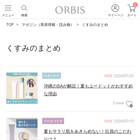
0
メニュー
検索
マイページ
カート
TOP
マガジン（美容情報・読み物）
くすみのまとめ
くすみのまとめ
NEW
2026/07/30
スキンケア
沖縄のBAが解説！夏もユードットがおすすめ
な理由
0 view
NEW
2026/07/15
ベースメイク
夏もサラリ肌をあきらめない！社員のこだわ
りは？