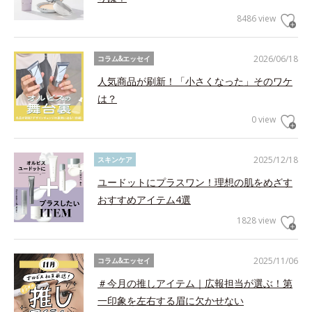
8486 view
2026/06/18
コラム&エッセイ
人気商品が刷新！「小さくなった」そのワケ
は？
0 view
2025/12/18
スキンケア
ユードットにプラスワン！理想の肌をめざす
おすすめアイテム4選
1828 view
2025/11/06
コラム&エッセイ
＃今月の推しアイテム｜広報担当が選ぶ！第
一印象を左右する眉に欠かせない