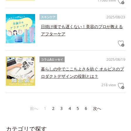
11086 view
2025/08/23
スキンケア
日焼け後でも遅くない！美容のプロが教える
アフターケア
2025/08/19
コラム&エッセイ
暮らしの中でここちよさを紡ぐ オルビスのプ
ロダクトデザインの役割とは？
218 view
前へ
1
2
3
4
5
6
次へ
カテゴリで探す