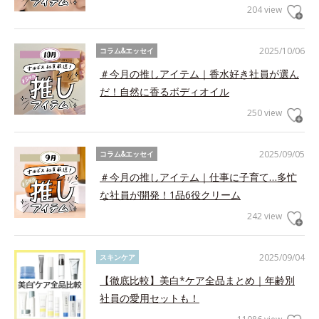
204 view
2025/10/06
コラム&エッセイ
＃今月の推しアイテム｜香水好き社員が選ん
だ！自然に香るボディオイル
250 view
2025/09/05
コラム&エッセイ
＃今月の推しアイテム｜仕事に子育て…多忙
な社員が開発！1品6役クリーム
242 view
2025/09/04
スキンケア
【徹底比較】美白*ケア全品まとめ｜年齢別
社員の愛用セットも！