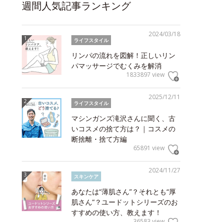
週間人気記事ランキング
2024/03/18
ライフスタイル
リンパの流れを図解！正しいリン
パマッサージでむくみを解消
1833897 view
2025/12/11
ライフスタイル
マシンガンズ滝沢さんに聞く、古
いコスメの捨て方は？｜コスメの
断捨離・捨て方編
65891 view
2024/11/27
スキンケア
あなたは“薄肌さん”？それとも“厚
肌さん”？ユードットシリーズのお
すすめの使い方、教えます！
36583 view