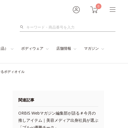
0
検
索
食品）
ボディウェア
店舗情報
マガジン
香るボディオイル
関連記事
ORBIS Webマガジン編集部が語る＃今月の
推しアイテム｜美容メディア出身社員が選ぶ
「ブルべ優勝チーク」