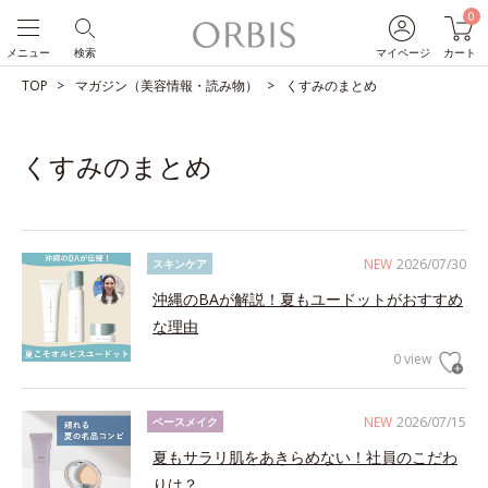
0
メニュー
検索
マイページ
カート
TOP
マガジン（美容情報・読み物）
くすみのまとめ
くすみのまとめ
NEW
2026/07/30
スキンケア
沖縄のBAが解説！夏もユードットがおすすめ
な理由
0 view
NEW
2026/07/15
ベースメイク
夏もサラリ肌をあきらめない！社員のこだわ
りは？