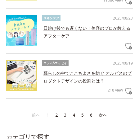
11086 view
2025/08/23
スキンケア
日焼け後でも遅くない！美容のプロが教える
アフターケア
2025/08/19
コラム&エッセイ
暮らしの中でここちよさを紡ぐ オルビスのプ
ロダクトデザインの役割とは？
218 view
前へ
1
2
3
4
5
6
次へ
カテゴリで探す