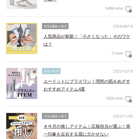
8486 view
2026/06/18
コラム&エッセイ
人気商品が刷新！「小さくなった」そのワケ
は？
0 view
2025/12/18
スキンケア
ユードットにプラスワン！理想の肌をめざす
おすすめアイテム4選
1828 view
2025/11/06
コラム&エッセイ
＃今月の推しアイテム｜広報担当が選ぶ！第
一印象を左右する眉に欠かせない