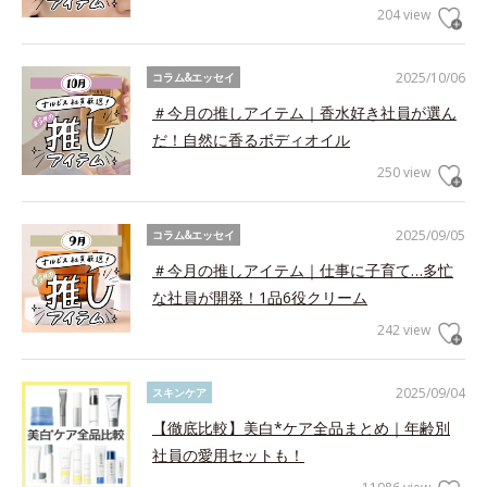
204 view
2025/10/06
コラム&エッセイ
＃今月の推しアイテム｜香水好き社員が選ん
だ！自然に香るボディオイル
250 view
2025/09/05
コラム&エッセイ
＃今月の推しアイテム｜仕事に子育て…多忙
な社員が開発！1品6役クリーム
242 view
2025/09/04
スキンケア
【徹底比較】美白*ケア全品まとめ｜年齢別
社員の愛用セットも！