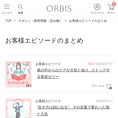
0
メニュー
検索
マイページ
カート
TOP
マガジン（美容情報・読み物）
お客様エピソードのまとめ
お客様エピソードのまとめ
お客様エピソード
NEW
2026/07/17
体の中からのケアが大切と知り…ストックす
る美容ゼリー
903 view
お客様エピソード
2026/05/12
”生き方は顔に出る”。その言葉で変わった肌
と人生