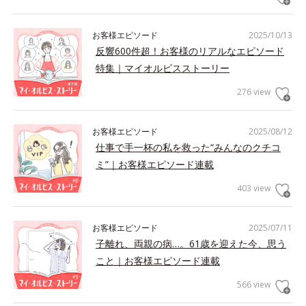
お客様エピソード
2025/10/13
反響600件超！お客様のリアルなエピソード
特集｜マイオルビスストーリー
276 view
お客様エピソード
2025/08/12
仕事で手一杯の私を救った“みんなのクチコ
ミ”｜お客様エピソード連載
403 view
お客様エピソード
2025/07/11
子離れ、両親の病…。61歳を迎えた今、思う
こと｜お客様エピソード連載
566 view