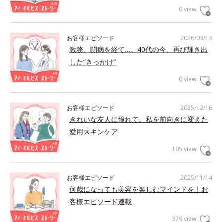
0 view
お客様エピソード
2026/03/13
激務、闘病を経て…。40代の今、再び輝き出
した“きっかけ”
0 view
お客様エピソード
2025/12/16
きれいな友人に憧れて。私を前向きに変えた
愛用スキンケア
105 view
お客様エピソード
2025/11/14
何歳になっても美容を楽しむマインドを｜お
客様エピソード連載
379 view