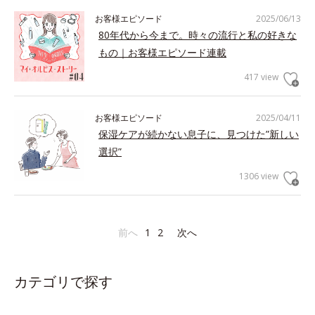
お客様エピソード
2025/06/13
80年代から今まで。時々の流行と私の好きな
もの｜お客様エピソード連載
417 view
お客様エピソード
2025/04/11
保湿ケアが続かない息子に、見つけた”新しい
選択”
1306 view
前へ
1
2
次へ
カテゴリで探す