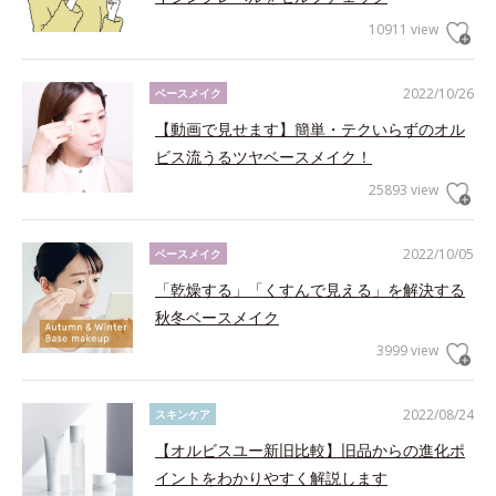
10911 view
2022/10/26
ベースメイク
【動画で見せます】簡単・テクいらずのオル
ビス流うるツヤベースメイク！
25893 view
2022/10/05
ベースメイク
「乾燥する」「くすんで見える」を解決する
秋冬ベースメイク
3999 view
2022/08/24
スキンケア
【オルビスユー新旧比較】旧品からの進化ポ
イントをわかりやすく解説します