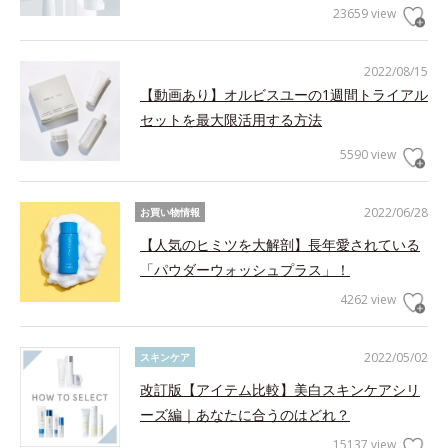
23659 view
2022/08/15
【動画あり】オルビスユーの1週間トライアル
セットを最大限活用する方法
5590 view
2022/06/28
お買い物情報
【人気のヒミツを大解剖】長年愛されている
「パウダーウォッシュプラス」！
4262 view
2022/05/02
スキンケア
改訂版【アイテム比較】美白スキンケアシリ
ーズ編｜あなたに合うのはどれ？
15137 view