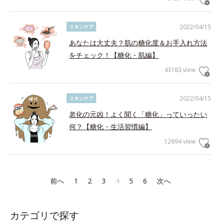
2022/04/15
スキンケア
あなたは大丈夫？肌の糖化度＆お手入れ方法
をチェック！【糖化・肌編】
43183 view
2022/04/15
スキンケア
老化の元凶！よく聞く「糖化」っていったい
何？【糖化・生活習慣編】
12694 view
前へ
1
2
3
4
5
6
次へ
カテゴリで探す