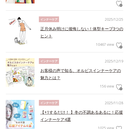
2025/12/25
インナーケア
正月休み明けに後悔しない！体型キープ3つの
ヒント
10467 view
2025/12/19
インナーケア
お客様の声で知る、オルビスインナーケアの
魅力とは？
156 view
2025/11/28
インナーケア
【+1するだけ！ 】冬の不調あるあるに！応援
インナーケア4選
1025 view