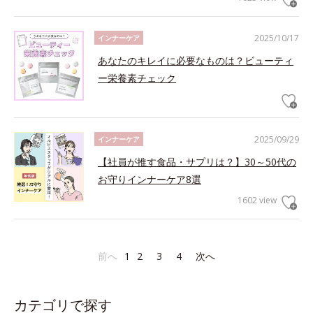
2025/10/17
インナーケア
あなたのキレイに必要なものは？ビューティ
ー栄養素チェック
2025/09/29
インナーケア
【社員が推す食品・サプリは？】30～50代の
お守りインナーケア8選
1602 view
前へ
1
2
3
4
次へ
カテゴリで探す