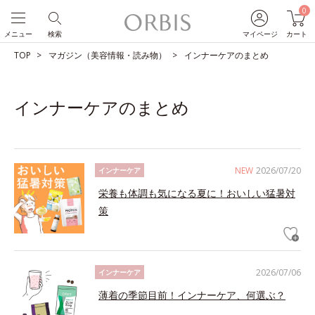
0
メニュー
検索
マイページ
カート
TOP
マガジン（美容情報・読み物）
インナーケアのまとめ
インナーケアのまとめ
NEW
2026/07/20
インナーケア
栄養も体調も気になる夏に！おいしい猛暑対
策
2026/07/06
インナーケア
薄着の季節目前！インナーケア、何選ぶ？