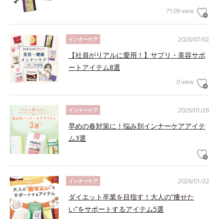
7109 view
2026/07/02
インナーケア
【社員がリアルに愛用！】サプリ・美容サポ
ートアイテム8選
0 view
2026/01/26
インナーケア
早めの春対策に！悩み別インナーケアアイテ
ム3選
2026/01/22
インナーケア
ダイエット卒業を目指す！大人の“痩せた
い”をサポートするアイテム5選