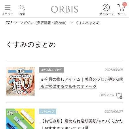
0
メニュー
検索
マイページ
カート
TOP
マガジン（美容情報・読み物）
くすみのまとめ
くすみのまとめ
2025/08/05
コラム&エッセイ
＃今月の推しアイテム｜美容のプロが家の3箇
所に常備するマルチスティック
309 view
2025/06/27
スキンケア
【お悩み別】褒められ透明美肌*のつくりかた
｜おすすめスキンケア３選