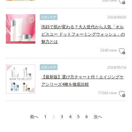
388 view
2024/09/30
スキンケア
洗顔で肌が変わる？大人世代から人気「オル
ビスユー ドットフォーミングウォッシュ」の
魅力とは
2340 view
2024/05/16
スキンケア
【最新版】選び方チャート付！エイジングケ
アシリーズ4種を徹底比較
71583 view
前へ
1
2
3
4
5
6
次へ