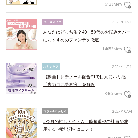
6128 view
2025/03/21
ベースメイク
あなたはどっち派？40・50代のお悩みカバー
におすすめのファンデを徹底
14052 view
2024/11/21
スキンケア
【動画】レチノール配合*1で目元にハリ感！
「夜の目元美容液」を解説
3465 view
2024/10/04
コラム&エッセイ
#今月の推しアイテム｜時短重視の社員が愛
用する“朝洗顔料”はコレ！