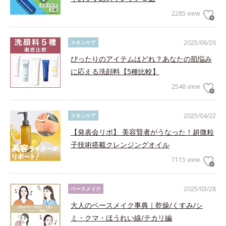
2285 view
2025/06/26
スキンケア
ぴったりのアイテムはどれ？あなたの肌悩み
に応える洗顔料【5種比較】
2548 view
2025/04/22
スキンケア
【発表会リポ】 美容賢者がうなった！超微粒
子技術搭載クレンジングオイル
7115 view
2025/03/28
ベースメイク
大人のベースメイク事典｜乾燥/くすみ/シ
ミ・クマ・ほうれい線/テカリ編