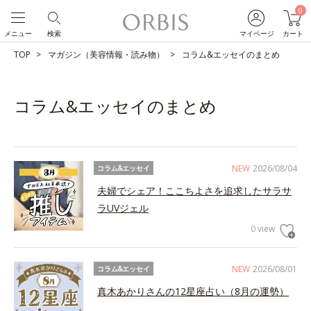
0
メニュー
検索
マイページ
カート
TOP
マガジン（美容情報・読み物）
コラム&エッセイのまとめ
コラム&エッセイのまとめ
NEW
2026/08/04
コラム&エッセイ
夫婦でシェア！ここちよさを追求したサラサ
ラUVジェル
0 view
NEW
2026/08/01
コラム&エッセイ
真木あかりさんの12星座占い（8月の運勢）