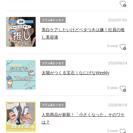
2026/07/03
コラム&エッセイ
美白ケアしたいけどベタつきは嫌！社員の推
し美容液
0 view
2026/06/24
コラム&エッセイ
太陽がつくる宝石｜なにげなWeekly
0 view
2026/06/18
コラム&エッセイ
人気商品が刷新！「小さくなった」そのワケ
は？
0 view