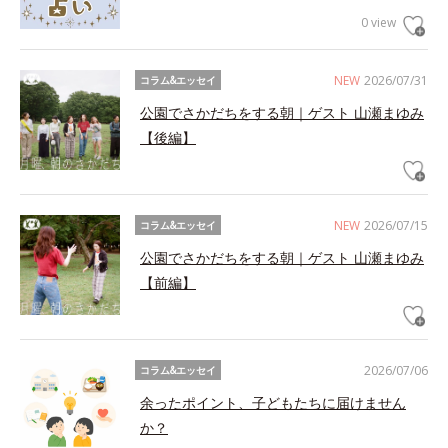
0 view
NEW
2026/07/31
コラム&エッセイ
公園でさかだちをする朝｜ゲスト 山瀬まゆみ
【後編】
NEW
2026/07/15
コラム&エッセイ
公園でさかだちをする朝｜ゲスト 山瀬まゆみ
【前編】
2026/07/06
コラム&エッセイ
余ったポイント、子どもたちに届けません
か？