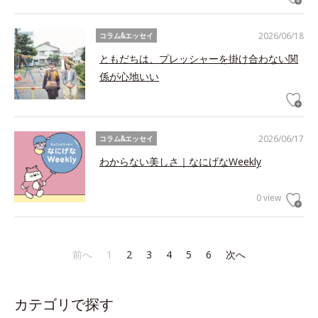
2026/06/18
コラム&エッセイ
ともだちは、プレッシャーを掛け合わない関
係が心地いい
2026/06/17
コラム&エッセイ
わからない美しさ｜なにげなWeekly
0 view
前へ
1
2
3
4
5
6
次へ
カテゴリで探す