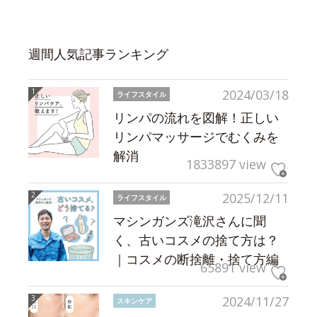
週間人気記事ランキング
2024/03/18
ライフスタイル
リンパの流れを図解！正しい
リンパマッサージでむくみを
解消
1833897 view
2025/12/11
ライフスタイル
マシンガンズ滝沢さんに聞
く、古いコスメの捨て方は？
｜コスメの断捨離・捨て方編
65891 view
2024/11/27
スキンケア