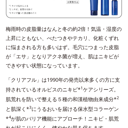
梅雨時の皮脂量はなんと冬の約2倍！気温・湿度の
上昇にともない、べたつきやテカリ、化粧くずれ
に悩まされる方も多いはず。毛穴につまった皮脂
が「エサ」となりアクネ菌が増え、肌はニキビが
できやすい状態になっています。
「クリアフル」は1990年の発売以来多くの方に支
1
持されているオルビスのニキビ*
ケアシリーズ。
2
肌荒れを防いで整える５種の和漢植物由来成分*
3
と肌深く*
にうるおいを届ける保水型コラーゲン
4
*
が肌のバリア機能にアプローチ！ニキビ・肌荒
れが起こりにくく、健やかな肌を保ちます。