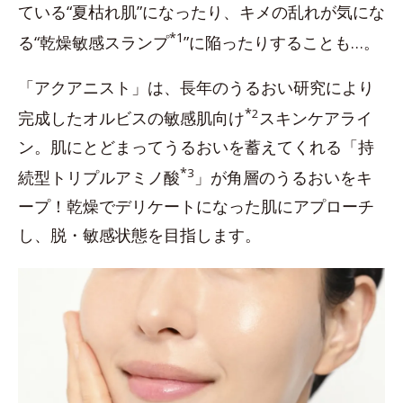
ている“夏枯れ肌”になったり、キメの乱れが気にな
*1
る“乾燥敏感スランプ
”に陥ったりすることも…。
「アクアニスト」は、長年のうるおい研究により
*
2
完成したオルビスの敏感肌向け
スキンケアライ
ン。肌にとどまってうるおいを蓄えてくれる「持
*
3
続型トリプルアミノ酸
」が角層のうるおいをキ
ープ！乾燥でデリケートになった肌にアプローチ
し、脱・敏感状態を目指します。