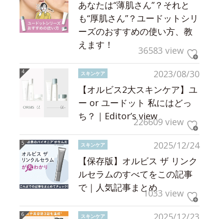
あなたは“薄肌さん”？それと
も“厚肌さん”？ユードットシリ
ーズのおすすめの使い方、教
えます！
36583 view
2023/08/30
スキンケア
【オルビス2大スキンケア】ユ
ー or ユードット 私にはどっ
ち？｜Editor’s view
226609 view
2025/12/24
スキンケア
【保存版】オルビス ザ リンク
ルセラムのすべてをこの記事
で｜人気記事まとめ
1033 view
2025/12/23
スキンケア