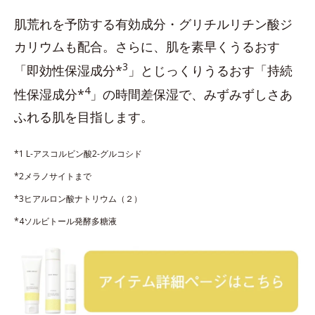
肌荒れを予防する有効成分・グリチルリチン酸ジ
カリウムも配合。さらに、肌を素早くうるおす
3
「即効性保湿成分*
」とじっくりうるおす「持続
4
性保湿成分*
」の時間差保湿で、みずみずしさあ
ふれる肌を目指します。
*1 L-アスコルビン酸2-グルコシド
*2メラノサイトまで
*3ヒアルロン酸ナトリウム（２）
*4ソルビトール発酵多糖液