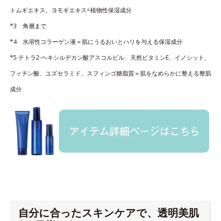
トムギエキス、ヨモギエキス=植物性保湿成分
*3 角層まで
*4 水溶性コラーゲン液＝肌にうるおいとハリを与える保湿成分
*5 テトラ2-ヘキシルデカン酸アスコルビル、天然ビタミンE、イノシット、
フィチン酸、ユズセラミド、スフィンゴ糖脂質＝肌をなめらかに整える整肌
成分
自分に合ったスキンケアで、透明美肌