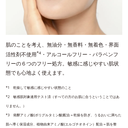
肌のことを考え、無油分・無香料・無着色・界面
*
4
活性剤不使用
・アルコールフリー・パラベンフ
リーの６つのフリー処方。敏感に感じやすい肌状
態でも心地よく使えます。
*1 乾燥して敏感に感じやすい状態のこと
*2 敏感肌対象連用テスト済（すべての方のお肌に合うということではあ
りません。）
*3 発酵アミノ酸(ポリグルタミン酸)配合＝乾燥を防ぎ、うるおいに満ちた
肌へ導く保湿成分、植物由来アミノ酸(エルゴチオネイン）配合＝肌を整