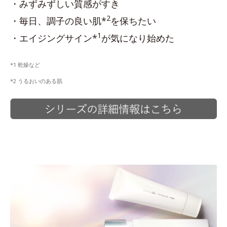
・みずみずしい質感がすき
2
・毎日、調子の良い肌*
を保ちたい
1
・エイジングサイン*
が気になり始めた
*1 乾燥など
*2 うるおいのある肌