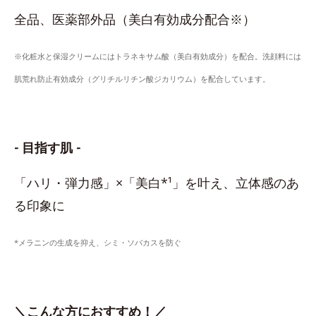
全品、医薬部外品（美白有効成分配合※）
※化粧水と保湿クリームにはトラネキサム酸（美白有効成分）を配合。洗顔料には
肌荒れ防止有効成分（グリチルリチン酸ジカリウム）を配合しています。
- 目指す肌 -
「ハリ・弾力感」×「美白*¹」を叶え、立体感のあ
る印象に
*メラニンの生成を抑え、シミ・ソバカスを防ぐ
＼こんな方におすすめ！／