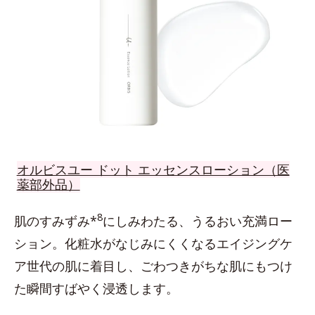
オルビスユー ドット エッセンスローション（医
薬部外品）
8
肌のすみずみ*
にしみわたる、うるおい充満ロー
ション。化粧水がなじみにくくなるエイジングケ
ア世代の肌に着目し、ごわつきがちな肌にもつけ
た瞬間すばやく浸透します。