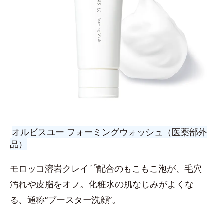
オルビスユー フォーミングウォッシュ（医薬部外
品）
モロッコ溶岩クレイ
＊5
配合のもこもこ泡が、毛穴
汚れや皮脂をオフ。化粧水の肌なじみがよくな
る、通称“ブースター洗顔”。