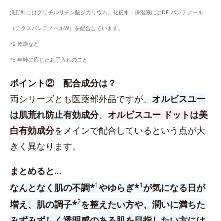
洗顔料にはグリチルリチン酸ジカリウム、化粧水・保湿液にはDF-パンテノール
（テクスパンテノールW）を配合しています。
*2 乾燥など
*3 年齢に応じたお手入れのこと
ポイント② 配合成分は？
両シリーズとも医薬部外品ですが、
オルビスユー
は肌荒れ防止有効成分
、
オルビスユー ドットは美
白有効成分
をメインで配合しているという点が大
きく異なります。
まとめると…
1
1
なんとなく肌の不調*
やゆらぎ*
が気になる日が
2
増え、肌の調子*
を整えたい方や、潤いに満ちた
みずみずしく透明感のある肌を目指したい方には