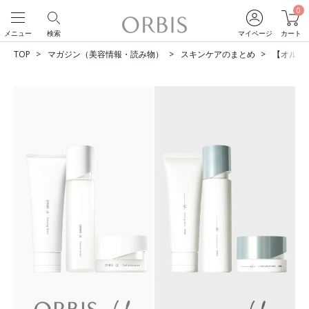
0
メニュー
検索
マイページ
カート
TOP
マガジン（美容情報・読み物）
スキンケアのまとめ
【オルビス