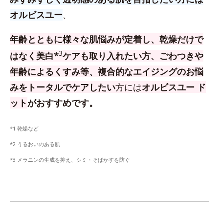
オルビスユー
、
年齢とともに様々な肌悩みが定着し、乾燥だけで
3
はなく美白*
ケアも取り入れたい方、
ごわつきや
年齢によるくすみ等、複合的なエイジングのお悩
みをトータルでケアしたい
方
には
オルビスユー ド
ット
がおすすめです。
*1 乾燥など
*2 うるおいのある肌
*3 メラニンの生成を抑え、シミ・そばかすを防ぐ