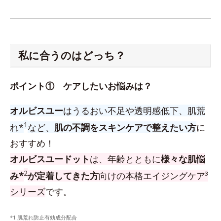
私に合うのはどっち？
ポイント① ケアしたいお悩みは？
オルビスユー
はうるおい不足や透明感低下、肌荒
1
れ*
など、
肌の不調をスキンケアで整えたい方
に
おすすめ！
オルビスユードット
は、年齢とともに
様々な肌悩
2
み*
が定着してきた方
向けの本格エイジングケア³
シリーズ
です。
*1 肌荒れ防止有効成分配合