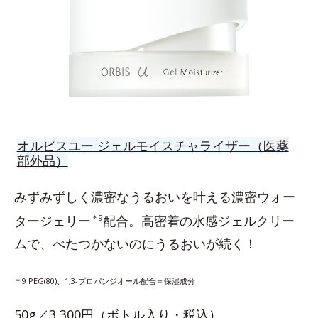
オルビスユー ジェルモイスチャライザー（医薬
部外品）
みずみずしく濃密なうるおいを叶える濃密ウォー
タージェリー
＊9
配合。高密着の水感ジェルクリー
ムで、べたつかないのにうるおいが続く！
＊9 PEG(80)、1,3-プロパンジオール配合＝保湿成分
50g／3,300円（ボトル入り・税込）