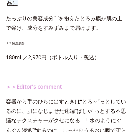
品）
たっぷりの美容成分
＊7
を抱えたとろみ膜が肌の上
で弾け、成分をすみずみまで届けます。
＊7 保湿成分
180mL／2,970円（ボトル入り・税込）
＞＞Editor's comment
容器から手のひらに出すときは“とろ～”っとしてい
るのに、肌になじませた途端“ぱしゃ”っとする不思
議なテクスチャーがクセになる…！水のようにぐ
んぐん浸透
*8
するのに、しっかりうるおい膜で守ら