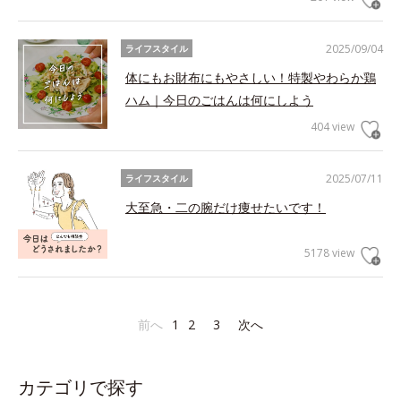
2025/09/04
ライフスタイル
体にもお財布にもやさしい！特製やわらか鶏
ハム｜今日のごはんは何にしよう
404 view
2025/07/11
ライフスタイル
大至急・二の腕だけ痩せたいです！
5178 view
前へ
1
2
3
次へ
カテゴリで探す