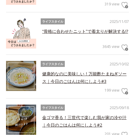
319 view
2025/11/07
ライフスタイル
“骨格に合わせたニット”で着太りが解決する!?
3645 view
2025/10/02
ライフスタイル
健康的なのに美味しい！万能酢たまねぎソー
ス｜今日のごはんは何にしよう#3
199 view
2025/09/18
ライフスタイル
金ゴマ香る！三世代で楽しむ我が家の冷や汁
｜今日のごはんは何にしよう#2
201 view