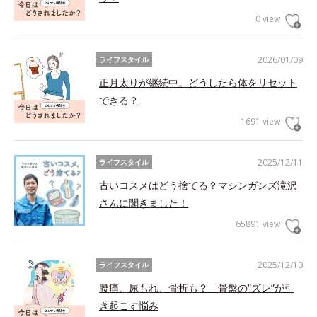
0 view
2026/01/09
ライフスタイル
正月太りが継続中。どうしたら体をリセット
できる？
1691 view
2025/12/11
ライフスタイル
古いコスメはどう捨てる？マシンガンズ滝沢
さんに聞きました！
65891 view
2025/12/10
ライフスタイル
腰痛、尿もれ、骨折も？ 骨盤の“ズレ”が引
き起こす悩み