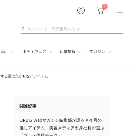
0
検
索
食品）
ボディウェア
店舗情報
マガジン
右する眉に欠かせないアイテム
関連記事
ORBIS Webマガジン編集部が語る＃今月の
推しアイテム｜美容メディア出身社員が選ぶ
「ブルべ優勝チーク」