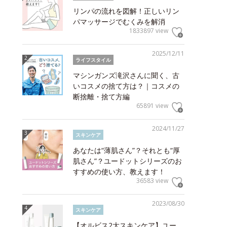
リンパの流れを図解！正しいリン
パマッサージでむくみを解消
1833897 view
2025/12/11
ライフスタイル
マシンガンズ滝沢さんに聞く、古
いコスメの捨て方は？｜コスメの
断捨離・捨て方編
65891 view
2024/11/27
スキンケア
あなたは“薄肌さん”？それとも“厚
肌さん”？ユードットシリーズのお
すすめの使い方、教えます！
36583 view
2023/08/30
スキンケア
【オルビス2大スキンケア】ユー