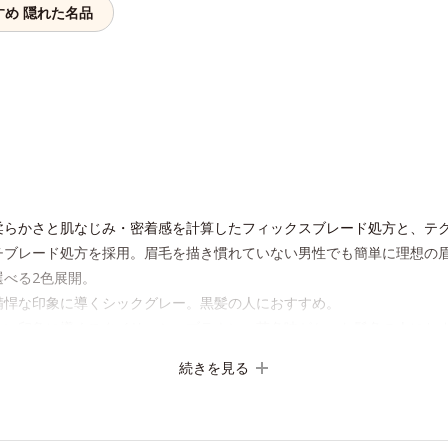
すめ 隠れた名品
柔らかさと肌なじみ・密着感を計算したフィックスブレード処方と、テ
チブレード処方を採用。眉毛を描き慣れていない男性でも簡単に理想の
べる2色展開。
精悍な印象に導くシックグレー。黒髪の人におすすめ。
かい印象に導くスタイリッシュブラウン。茶色味がかった髪色の人にお
続きを見る
流れを整えた後、中央から眉山に向かって眉毛の隙間を埋めるように描