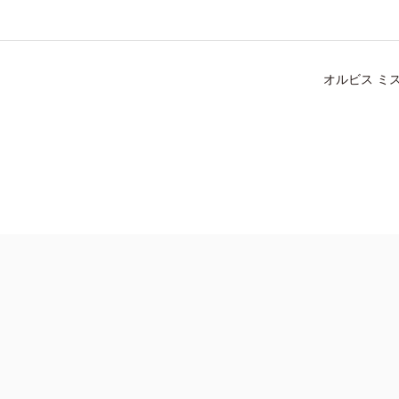
整えます。
全体を軽くぼかします。
オルビス ミ
流れを整えた後、軸先の細い方を使って毛を一本ずつ書き足すように足
ューブラシで軽くぼかします。
油分不使用 ●フィックスブレード処方（ダイマージリノール酸(フィトステリル/イソ
と化粧もちを向上させる処方 ●ウォータープルーフ
にアレルギーが起こらないということではありません。