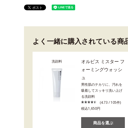
よく一緒に購入されている商
オルビス ミスター フ
洗顔料
ォーミングウォッシ
ュ
男性肌のテカリに、汚れを
吸着してスッキリ洗い上げ
る洗顔料
(4.73 / 105件)
税込1,650円
商品を選ぶ