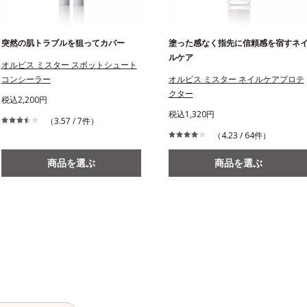
突然の肌トラブルを狙ってカバー
塗った感なく指先に信頼感を宿すネ
ルケア
オルビス ミスター スポットシュート
コンシーラー
オルビス ミスター ネイルケアプロテ
クター
税込2,200円
税込1,320円
（3.57 / 7件）
（4.23 / 64件）
商品を選ぶ
商品を選ぶ