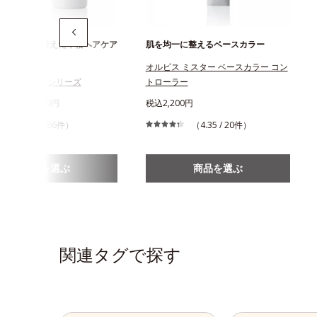
髪と頭皮を考えた本格ヘアケア
肌を均一に整えるベースカラー
ズ
オルビス ミスター ベースカラー コン
ヘアケア Mr.シリーズ
トローラー
430円～1,650円
税込2,200円
（4.4 / 86件）
（4.35 / 20件）
商品を選ぶ
商品を選ぶ
関連タグで探す