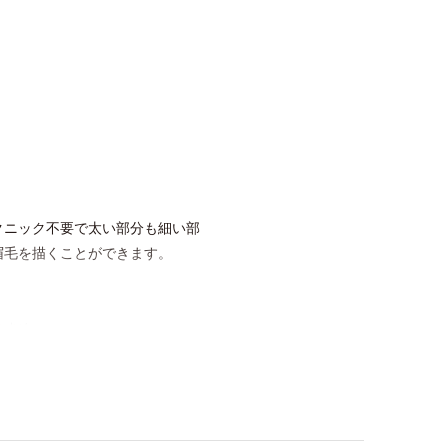
クニック不要で太い部分も細い部
眉毛を描くことができます。
すすめ。
きます。