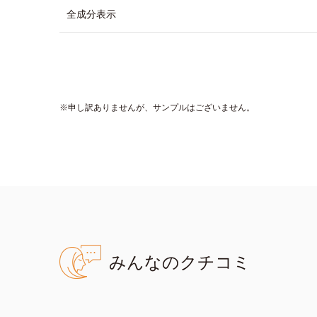
②眉山から眉尻へ描き、眉頭を
全成分表示
③最後に、スクリューブラシで
■ヒゲやもみあげに使用する場合
①付属のスクリューブラシで毛
ます。
※申し訳ありませんが、サンプルはございません。
②最後に毛流れに沿ってスクリ
●無香料 無香料 ●酸化しやすい
ヘニル)、合成金雲母）＝密着感
※アレルギーテスト済＝全ての方
みんなのクチコミ