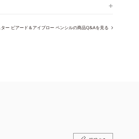
スター ビアード＆アイブロー ペンシルの商品Q&Aを見る
りない部分や整えたい部分を描き
ステアリル/セチル/ステアリル/ベ