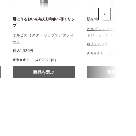
イ
唇にうるおいを与え好印象へ導くリッ
肌を均一に整えるベースカラ
プ
オルビス ミスター ベースカラ
オルビス ミスター リップケア スティ
トローラー H（ハイカバータ
ック
税込2,200円
税込1,320円
（4.6 / 5件）
（4.09 / 23件）
商品を選ぶ
商品を選ぶ