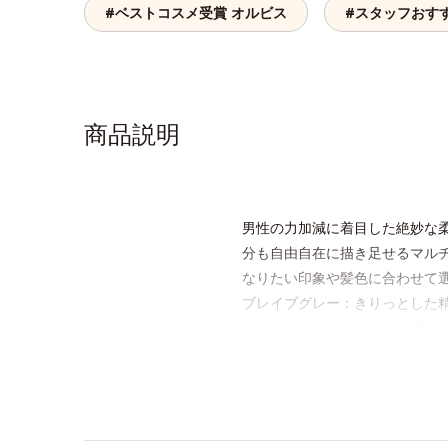
#ベストコスメ受賞 オルビス
#スタッフおす
商品説明
男性の力加減に着目した絶妙な
分も自由自在に描き足せるマル
なりたい印象や髪色に合わせて選
ブレイブグレー：きりっとした
スタイリッシュブラウン：柔ら
【ご使用方法】
■眉毛に使用する場合
①付属のスクリューブラシで毛