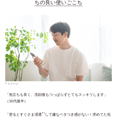
ちの良い使いごこち
* イメージ
「泡立ちも良く、洗顔後もつっぱらずとてもスッキリします」
（30代後半）
*1
「塗るとすぐさま浸透
して嫌なベタつき感がない！求めてた化