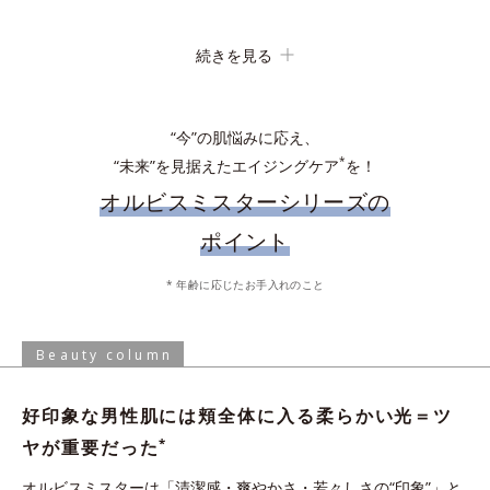
続きを見る
吸着洗浄
“今”の肌悩みに応え、
*
“未来”を見据えたエイジングケア
を！
オルビスミスターシリーズの
ポイント
化粧水で肌を整えた後、手のひらに適量とり、顔全体にやさしく
* 年齢に応じたお手入れのこと
なじませます。乾燥の気になる目元やシェービング後などは、適
手からこぼれないジェル状ローション。軽やかな使い心地ですべ
量を付け足してください。
すべなめらか肌に。
Beauty column
* 保湿成分、水を含む
好印象な男性肌には頬全体に入る柔らかい光＝ツ
炭の約1.2倍の皮脂吸着能力がある“皮脂吸着微粒
*
ヤが重要だった
イオンの力でなじむ
*3
子”を配合。化粧水の浸透
を阻む余分な皮脂や汚れ
オルビスミスターは「清潔感・爽やかさ・若々しさの“印象”」と