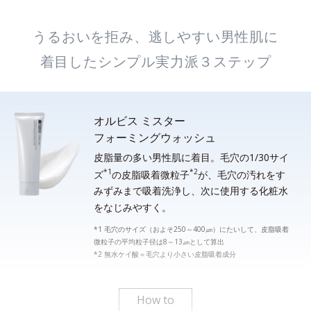
うるおいを拒み、逃しやすい男性肌に
着目したシンプル実力派３ステップ
オルビス ミスター
フォーミングウォッシュ
皮脂量の多い男性肌に着目。毛穴の1/30サイ
*1
*2
ズ
の皮脂吸着微粒子
が、毛穴の汚れをす
みずみまで吸着洗浄し、次に使用する化粧水
をなじみやすく。
*1 毛穴のサイズ（およそ250～400㎛）にたいして、皮脂吸着
微粒子の平均粒子径は8～13㎛として算出
*2 無水ケイ酸＝毛穴より小さい皮脂吸着成分
How to