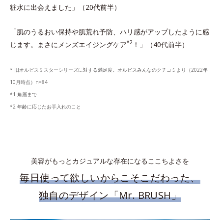
粧水に出会えました」（20代前半）
「肌のうるおい保持や肌荒れ予防、ハリ感がアップしたように感
*2
じます。まさにメンズエイジングケア
！」（40代前半）
* 旧オルビスミスターシリーズに対する満足度。オルビスみんなのクチコミより（2022年
10月時点）n=84
*1 角層まで
*2 年齢に応じたお手入れのこと
美容がもっとカジュアルな存在になるここちよさを
毎日使って欲しいからこそこだわった、
独自のデザイン「Mr. BRUSH」