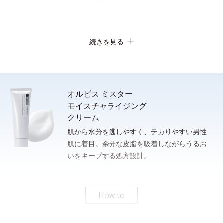
素早い泡立ち
続きを見る
オルビス ミスター
モイスチャライジング
クリーム
肌から水分を逃しやすく、テカりやすい男性
肌に着目。余分な皮脂を吸着しながらうるお
洗顔後、清潔な手のひらに適量（ポンプ２プッシュまたは、100
いをキープする処方設計。
さっと泡立てられるもっちり濃密泡。忙しい朝のスキンケア時間
円硬貨１枚程度）をとり、下から上へ、包み込むように肌にやさ
の短縮に。
しくなじませます。
* 従来品とミスターフォーミングウォッシュの１％水溶液をメスシリンダーにそれぞれ測
りとり、上下に強く3回振ったときの泡の嵩目盛りを測定する。N＝3, P<0.05, student t-
How to
test ＜ポーラ化成研究所調べ＞
パシャっとはじけるローション