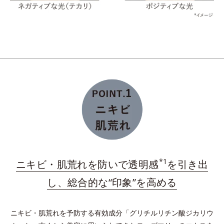
保つ
維持する
*うるおいキャッチ成分（塩化ジメチルジアリルアンモニウム・アクリルア
ミド共重合体液）を配合した、洗浄後に水溶性成分となじみやすい保湿膜
ダブルプロテクトパウダーが肌上に均一に整列。長時
間うるおいを保持し、余分な皮脂を吸着し、テカリを
予防。
*
プラスに帯電したイオニックコラーゲン
配合の保湿
膜を形成。与えたうるおいをしっかりキープ！
*1
ニキビ・肌荒れを防いで透明感
を引き出
*水溶性コラーゲン液（魚起源）＝保湿成分
し、総合的な“印象”を高める
ニキビ・肌荒れを予防する有効成分「グリチルリチン酸ジカリウ