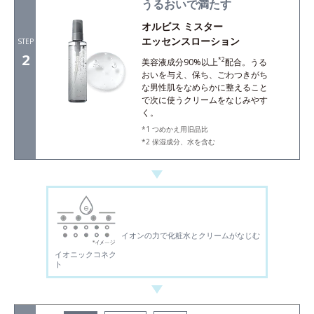
うるおいで満たす
オルビス ミスター
エッセンスローション
STEP
2
*2
美容液成分90%以上
配合。うる
おいを与え、保ち、ごわつきがち
な男性肌をなめらかに整えること
で次に使うクリームをなじみやす
く。
つめかえ用旧品比
保湿成分、水を含む
イオンの力で化粧水とクリームがなじむ
イオニックコネク
ト