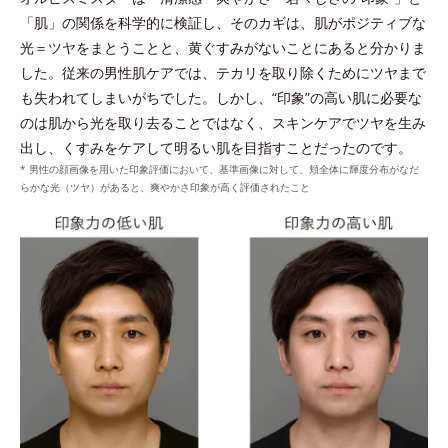
を吸着洗浄。
与える
「肌」の関係を科学的に検証し、そのカギは、肌がポジティブな
*1 皮脂吸着微粒子と炭を各2gとり、人工皮脂に滴下した際に吸油した量を
光＝ツヤをまとうことと、黄ぐすみがないことにあると分かりま
測定する。N＝3, P<0.05, student t-test ＜ポーラ化成研究所調べ＞
した。従来の男性肌ケアでは、テカリを取り除くためにツヤまで
*2 ケイ酸Ａｌ・Ｍｇ（洗浄成分）
も失われてしまいがちでした。しかし、“印象”の高い肌に必要な
*3 角層まで
のは肌から光を取り去ることではなく、スキンケアでツヤを生み
出し、くすみをケアして明るい肌を目指すことだったのです。
* 男性の顔画像を用いた印象評価において、基準画像に対して、頬全体に輝度分布がなだ
らかな光（ツヤ）があると、爽やかさ印象が高く評価されたこと
整える
プラスに帯電したローションの膜に、クリームに配合
ウォッシュのうるおいキャッチ膜がローションのうる
されたマイナスに帯電したダブルプロテクトパウダー
*2
おいをキャッチし浸透
。
*
が引き寄せ合ってなじむ。
*1 シクロヘキサンジカルポン酸ビスエトキシジグリコール
*タルク、ステアロイルグルタミン酸2Na、水酸化AI＝皮脂を吸着しうるお
*2 角層まで
いを保つ成分
*
うるおいキャッチ膜
を形成し、ローションのうるお
いキャッチ体勢を整える。