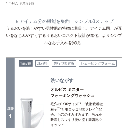
* ニキビ、肌荒れ予防
８アイテム分の機能を集約！シンプル3ステップ
うるおいを逃しやすい男性肌の特徴に着目し、アイテム同士が互
いをなじみやすくするうるおいコネクト設計が進化。よりシンプ
ルなお手入れを実現。
1品3役
洗顔料
先行型美容液
シェービングフォーム
洗いながす
オルビス ミスター
フォーミングウォッシュ
*2
毛穴の1/30サイズ
、“皮脂吸着微
STEP
*3
*4
粒子
”とモロッコ溶岩クレイ
配
合。毛穴のすみずみまで、汚れを
1
吸着しスッキリ洗い流す濃密泡ウ
ォッシュ。