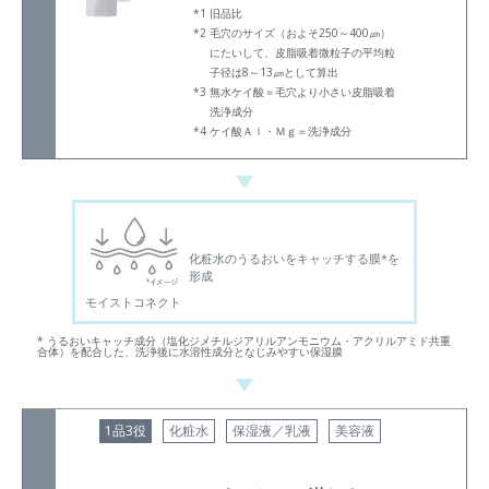
旧品比
毛穴のサイズ（およそ250～400㎛）
にたいして、皮脂吸着微粒子の平均粒
子径は8～13㎛として算出
無水ケイ酸＝毛穴より小さい皮脂吸着
洗浄成分
ケイ酸Ａｌ・Ｍｇ＝洗浄成分
化粧水のうるおいをキャッチする膜*を
形成
モイストコネクト
* うるおいキャッチ成分（塩化ジメチルジアリルアンモニウム・アクリルアミド共重
合体）を配合した、洗浄後に水溶性成分となじみやすい保湿膜
1品3役
化粧水
保湿液／乳液
美容液