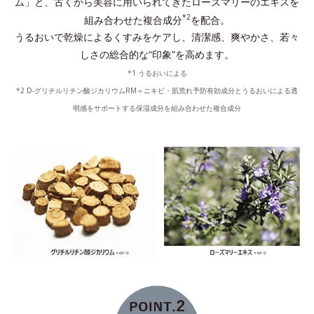
ム」と、古くから美容に用いられてきたローズマリーのエキスを
*2
組み合わせた複合成分
を配合。
うるおいで乾燥によるくすみをケアし、清潔感、爽やかさ、若々
しさの総合的な“印象”を高めます。
*1 うるおいによる
*2 D-グリチルリチン酸ジカリウムRM＝ニキビ・肌荒れ予防有効成分とうるおいによる透
明感をサポートする保湿成分を組み合わせた複合成分