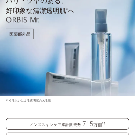
ハリ・ツヤのある、
好印象な清潔透明肌
へ
*
医薬部外品
* うるおいによる透明感のある肌
715
*1
万個
メンズスキンケア累計販売数