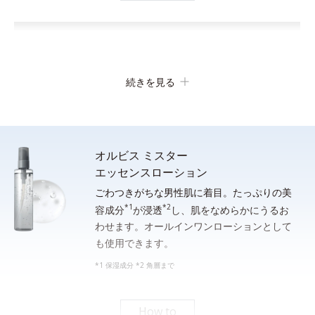
続きを見る
オルビス ミスター
エッセンスローション
ごわつきがちな男性肌に着目。たっぷりの美
*1
*2
顔全体をぬらします。手のひらに適量（約２cm）をとり、水ま
容成分
が浸透
し、肌をなめらかにうるお
わせます。オールインワンローションとして
たはぬるま湯でよく泡立ててから洗顔し、その後しっかり洗い流
も使用できます。
してください。
*1 保湿成分 *2 角層まで
*シェービングフォームとしてご使用になる場合は、洗面器等の器に適量をとり、水または
ぬるま湯を通常の５倍程度加えてよく薄めてから、泡立てネット等で充分に泡立てて使用
してください。
How to