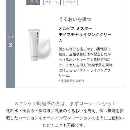
1品2役
クリーム
パック
うるおいを保つ
オルビス ミスター
モイスチャライジングクリー
STEP
ム
3
肌から水分を逃しやすい男性肌に
着目。皮脂吸着粉体を配合しなが
らうるおいをキープする処方設計
*
で、テカリを抑え
乾燥予防を同時
に叶えるモイスチャライジングク
リーム。
皮脂吸着粉体配合
スキンケア時短派の方は、まずローションから！
化粧水・美容液・保湿液／乳液のうるおいを与え、保つ機能を搭
載したローションをオールインワンローションのようにご使用い
ただくことも可能です。