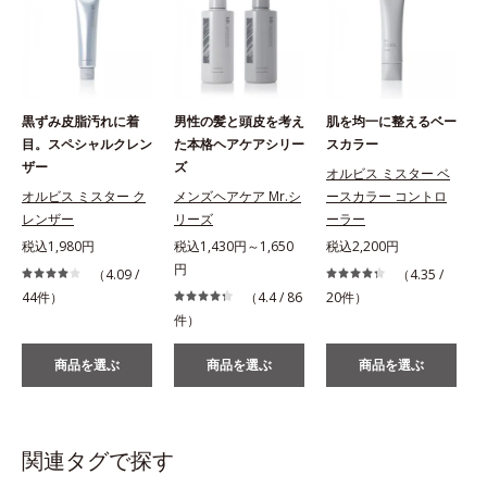
黒ずみ皮脂汚れに着
男性の髪と頭皮を考え
肌を均一に整えるベー
目。スペシャルクレン
た本格ヘアケアシリー
スカラー
ザー
ズ
オルビス ミスター ベ
オルビス ミスター ク
メンズヘアケア Mr.シ
ースカラー コントロ
レンザー
リーズ
ーラー
税込1,980円
税込1,430円～1,650
税込2,200円
円
（4.09 /
（4.35 /
44件）
（4.4 / 86
20件）
件）
商品を選ぶ
商品を選ぶ
商品を選ぶ
関連タグで探す