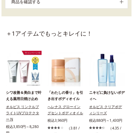
商品を確認する
＋1アイテムでもっとキレイに！
シワ改善＆美白まで叶
「わたしの香り」を引
ニキビに負けないボデ
える薬用日焼け止め
き出すボディオイル
ィへ
オルビス リンクルブ
へレナス グローイン
オルビス クリアボデ
ライトUVプロテクタ
グセントボディオイル
ィシリーズ
ー N
税込3,960円
税込880円～1,430円
税込3,850円～8,280
（3.81 /
（4.35 /
円