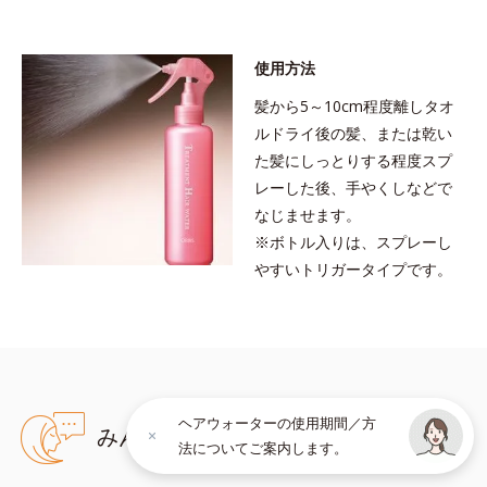
●無油分、無香料、無着色 ●18-MEA類似成分配合＝毛髪表面補修成
分●CMC類似成分配合＝大豆由来の毛髪補修成分●浸透型アミノ酸配
合＝浸透性毛髪補修成分●低分子ヒアルロン酸配合＝保水力の高い保
使用方法
湿成分
※アレルギーテスト済＝全ての方にアレルギーが起こらないという
髪から5～10cm程度離しタオ
ことではありません。
ルドライ後の髪、または乾い
た髪にしっとりする程度スプ
レーした後、手やくしなどで
なじませます。
※ボトル入りは、スプレーし
やすいトリガータイプです。
ヘアウォーターの使用期間／方
みんなのクチコミ
法についてご案内します。