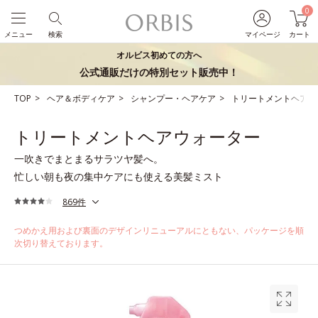
0
メニュー
検索
マイページ
カート
オルビス初めての方へ
公式通販だけの特別セット販売中！
TOP
ヘア＆ボディケア
シャンプー・ヘアケア
トリートメントヘアウ
トリートメントヘアウォーター
一吹きでまとまるサラツヤ髪へ。
忙しい朝も夜の集中ケアにも使える美髪ミスト
869件
つめかえ用および裏面のデザインリニューアルにともない、パッケージを順
次切り替えております。