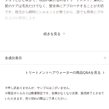
髪のケアは毛先だけでなく、髪全体にアプローチすることが大切
です。根元から瞬時にシルエットが整うから、誰でも簡単にプロ
仕上げが実現します。
キューティクルの主成分で、髪のまとまりやサラサラな指通りを
続きを見る
大きく左右する重要な美髪成分「18-MEA(*)」。毎日の生活の中
で失われやすいため、すき間にダイレクトに補うことで、瞬時に
傷みのないなめらかなツヤ髪に導きます。髪の内側のダメージも
しっかり補修するから、仕上がりは驚くほどふわっとなめらか！
全成分表示
夜のドライヤー前に使えば、サロン帰りのようななめらかさと指
通りに。朝の寝ぐせ直しにもおすすめです。
トリートメントヘアウォーターの商品Q&Aを見る
* 18-MEA類似成分（セテアラミドエチルジエトニウム加水分解
コメタンパク）配合＝毛髪表面補修成分
※申し訳ありませんが、サンプルはございません。
※限定ボトル入りは数量限定です。在庫がなくなり次第、販売終了とさせて
いただきます。売り切れの際はご了承ください。