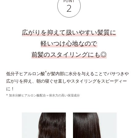
POINT
2
広がりを抑えて扱いやすい髪質に
軽いつけ心地なので
前髪のスタイリングにも◎
*
低分子ヒアルロン酸
が髪内部に水分を与えることでパサつきや
広がりを抑え、朝の寝ぐせ直しやスタイリングをスピーディー
に！
* 加水分解ヒアルロン酸配合＝保水力の高い保湿成分