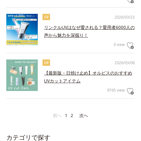
2026/03/23
UV
リンクルUVはなぜ愛される？愛用者6000人の
声から魅力を深掘り！
0 view
2026/03/06
UV
【最新版・日焼け止め】オルビスのおすすめ
UVカットアイテム
9765 view
前へ
1
2
次へ
カテゴリで探す