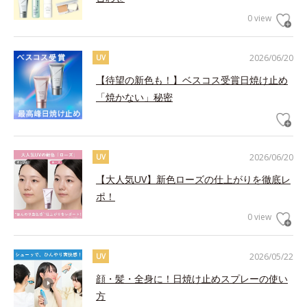
0 view
2026/06/20
UV
【待望の新色も！】ベスコス受賞日焼け止め
「焼かない」秘密
2026/06/20
UV
【大人気UV】新色ローズの仕上がりを徹底レ
ポ！
0 view
2026/05/22
UV
顔・髪・全身に！日焼け止めスプレーの使い
方