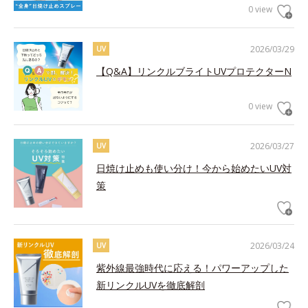
0 view
2026/03/29
UV
【Q&A】リンクルブライトUVプロテクターN
0 view
2026/03/27
UV
日焼け止めも使い分け！今から始めたいUV対
策
2026/03/24
UV
紫外線最強時代に応える！パワーアップした
新リンクルUVを徹底解剖