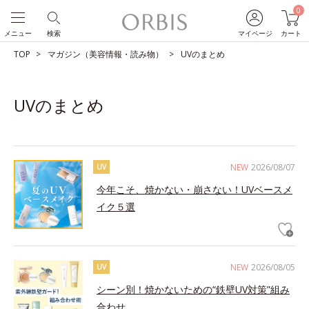
0
メニュー
検索
マイページ
カート
TOP
マガジン（美容情報・読み物）
UVのまとめ
UVのまとめ
NEW
2026/08/07
UV
今年こそ、焼かない・崩さない！UVベースメ
イク５選
NEW
2026/08/05
UV
シーン別！焼かないための“鉄壁UV対策”組み
合わせ