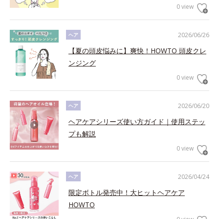
0 view
2026/06/26
ヘア
【夏の頭皮悩みに】爽快！HOWTO 頭皮クレ
ンジング
0 view
2026/06/20
ヘア
ヘアケアシリーズ使い方ガイド｜使用ステッ
プも解説
0 view
2026/04/24
ヘア
限定ボトル発売中！大ヒットヘアケア
HOWTO