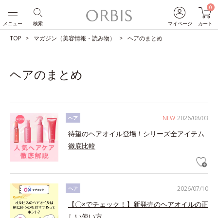
0
メニュー
検索
マイページ
カート
TOP
マガジン（美容情報・読み物）
ヘアのまとめ
ヘアのまとめ
NEW
2026/08/03
ヘア
待望のヘアオイル登場！シリーズ全アイテム
徹底比較
2026/07/10
ヘア
【〇×でチェック！】新発売のヘアオイルの正
しい使い方