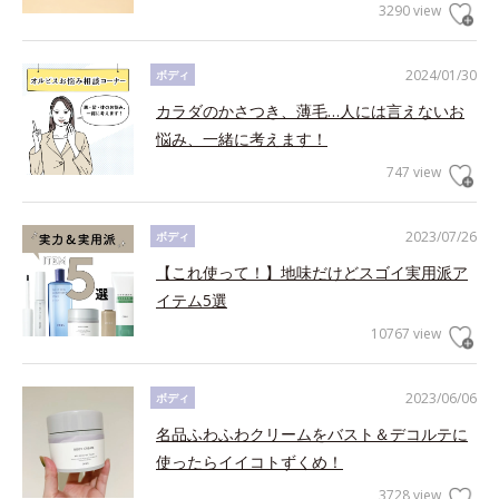
3290 view
2024/01/30
ボディ
カラダのかさつき、薄毛…人には言えないお
悩み、一緒に考えます！
747 view
2023/07/26
ボディ
【これ使って！】地味だけどスゴイ実用派ア
イテム5選
10767 view
2023/06/06
ボディ
名品ふわふわクリームをバスト＆デコルテに
使ったらイイコトずくめ！
3728 view