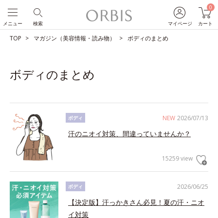
0
メニュー
検索
マイページ
カート
TOP
マガジン（美容情報・読み物）
ボディのまとめ
ボディのまとめ
NEW
2026/07/13
ボディ
汗のニオイ対策、間違っていませんか？
15259 view
2026/06/25
ボディ
【決定版】汗っかきさん必見！夏の汗・ニオ
イ対策