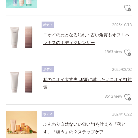
2025/10/13
ボディ
ニオイの元となる汚れ・古い角質もオフ！ヘ
レナスのボディクレンザー
1563 view
2025/08/02
ボディ
私のニオイ大丈夫…!?夏に試したいニオイ*1対
策
3512 view
2024/10/22
ボディ
ふんわり自然ないい匂い*1を叶える「落と
す」「纏う」の２ステップケア