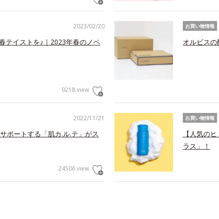
2023/02/20
お買い物情報
春テイストを♪｜2023年春のノベ
オルビスの
9218 view
2022/11/21
お買い物情報
サポートする「肌カ.ル.テ」がス
【人気のヒ
ラス」！
24506 view