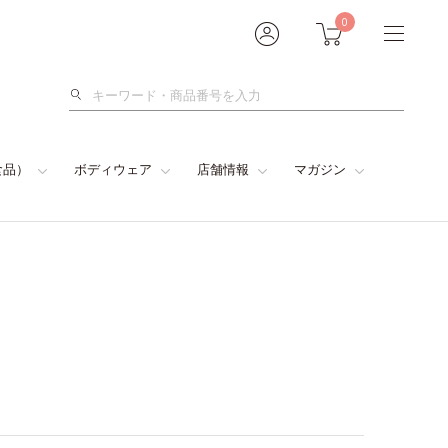
0
検
索
食品）
ボディウェア
店舗情報
マガジン