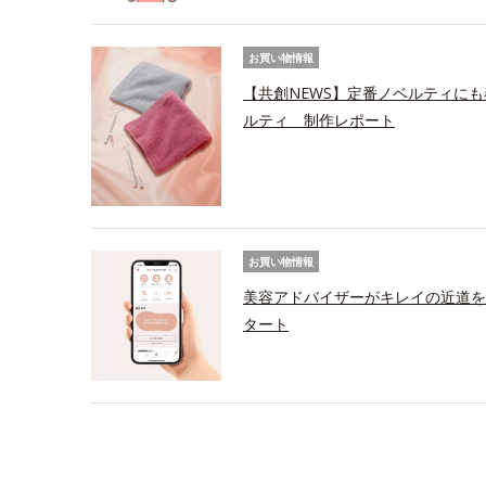
お買い物情報
【共創NEWS】定番ノベルティにも
ルティ 制作レポート
お買い物情報
美容アドバイザーがキレイの近道を
タート