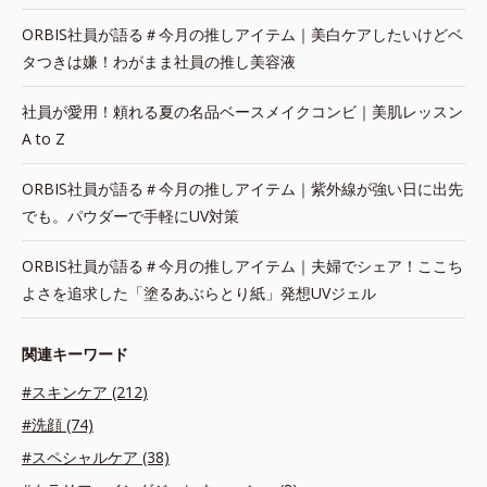
ORBIS社員が語る＃今月の推しアイテム｜美白ケアしたいけどベ
タつきは嫌！わがまま社員の推し美容液
社員が愛用！頼れる夏の名品ベースメイクコンビ｜美肌レッスン
A to Z
ORBIS社員が語る＃今月の推しアイテム｜紫外線が強い日に出先
でも。パウダーで手軽にUV対策
ORBIS社員が語る＃今月の推しアイテム｜夫婦でシェア！ここち
よさを追求した「塗るあぶらとり紙」発想UVジェル
関連キーワード
#スキンケア (212)
#洗顔 (74)
#スペシャルケア (38)