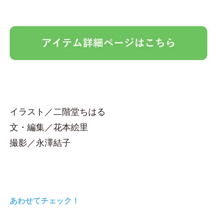
イラスト／二階堂ちはる
文・編集／花本絵里
撮影／永澤結子
あわせてチェック！