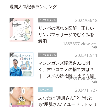
週間人気記事ランキング
2024/03/18
ライフスタイル
リンパの流れを図解！正しい
リンパマッサージでむくみを
解消
1833897 view
2025/12/11
ライフスタイル
マシンガンズ滝沢さんに聞
く、古いコスメの捨て方は？
｜コスメの断捨離・捨て方編
65891 view
2024/11/27
スキンケア
あなたは“薄肌さん”？それと
も“厚肌さん”？ユードットシリ