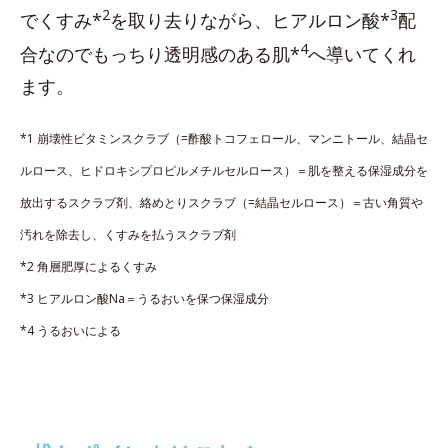
2
3
でくすみ*
を取り去りながら、ヒアルロン酸*
配
4
合なのでもっちり透明感のある肌*
へ導いてくれ
ます。
*1 崩壊性ビタミンスクラブ（=酢酸トコフェロール、マンニトール、結晶セ
ルロース、ヒドロキシプロピルメチルセルロース）＝肌を整える保湿成分を
放出するスクラブ剤、絡めとりスクラブ（=結晶セルロース）＝古い角質や
汚れを除去し、くすみを払うスクラブ剤
*2 角層肥厚によるくすみ
*3 ヒアルロン酸Na＝うるおいを保つ保湿成分
*4 うるおいによる