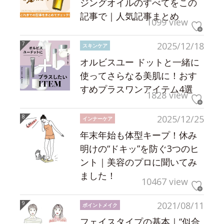
ジングオイルのすべてをこの
記事で｜人気記事まとめ
1099 view
2025/12/18
スキンケア
オルビスユー ドットと一緒に
使ってさらなる美肌に！おす
すめプラスワンアイテム4選
1828 view
2025/12/25
インナーケア
年末年始も体型キープ！休み
明けの“ドキッ”を防ぐ3つのヒ
ント｜美容のプロに聞いてみ
ました！
10467 view
2021/08/11
ポイントメイク
フェイスタイプの基本｜“似合