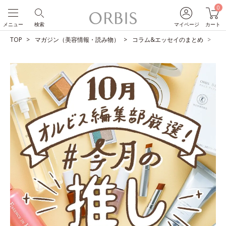
0
メニュー
検索
マイページ
カート
TOP
マガジン（美容情報・読み物）
コラム&エッセイのまとめ
O