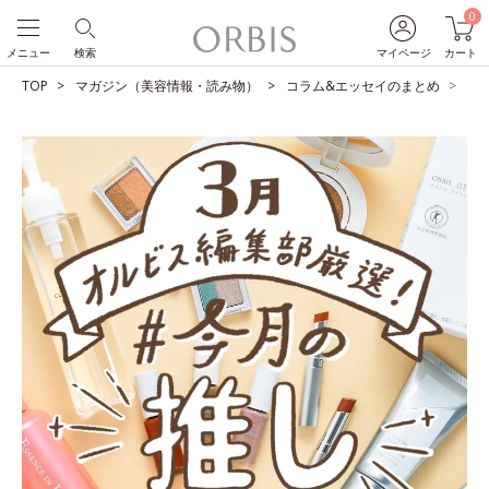
0
メニュー
検索
マイページ
カート
TOP
マガジン（美容情報・読み物）
コラム&エッセイのまとめ
O