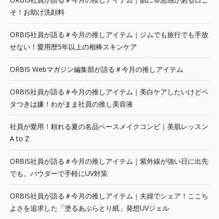
そ！お助け洗顔料
ORBIS社員が語る＃今月の推しアイテム｜ジムでも旅行でも手放
せない！愛用歴5年以上の相棒スキンケア
ORBIS Webマガジン編集部が語る＃今月の推しアイテム
ORBIS社員が語る＃今月の推しアイテム｜美白ケアしたいけどベ
タつきは嫌！わがまま社員の推し美容液
社員が愛用！頼れる夏の名品ベースメイクコンビ｜美肌レッスン
A to Z
ORBIS社員が語る＃今月の推しアイテム｜紫外線が強い日に出先
でも。パウダーで手軽にUV対策
ORBIS社員が語る＃今月の推しアイテム｜夫婦でシェア！ここち
よさを追求した「塗るあぶらとり紙」発想UVジェル