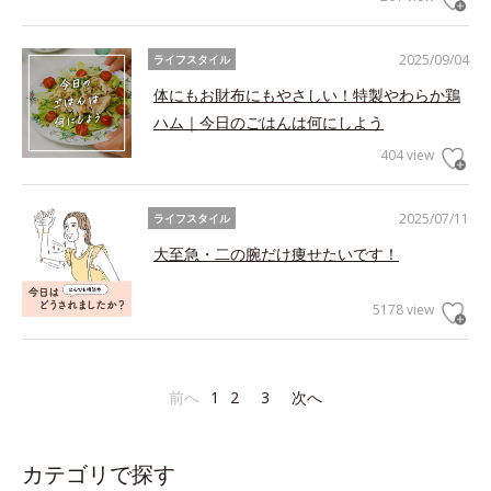
2025/09/04
ライフスタイル
体にもお財布にもやさしい！特製やわらか鶏
ハム｜今日のごはんは何にしよう
404 view
2025/07/11
ライフスタイル
大至急・二の腕だけ痩せたいです！
5178 view
前へ
1
2
3
次へ
カテゴリで探す