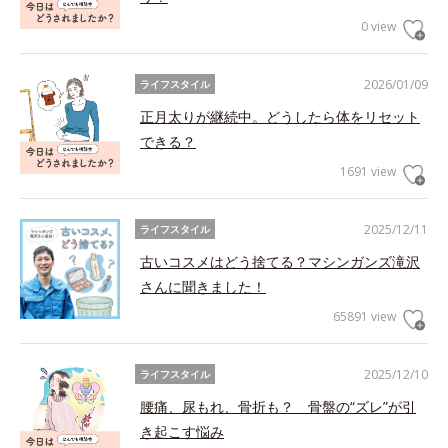
0 view
2026/01/09
ライフスタイル
正月太りが継続中。どうしたら体をリセット
できる？
1691 view
2025/12/11
ライフスタイル
古いコスメはどう捨てる？マシンガンズ滝沢
さんに聞きました！
65891 view
2025/12/10
ライフスタイル
腰痛、尿もれ、骨折も？ 骨盤の“ズレ”が引
き起こす悩み