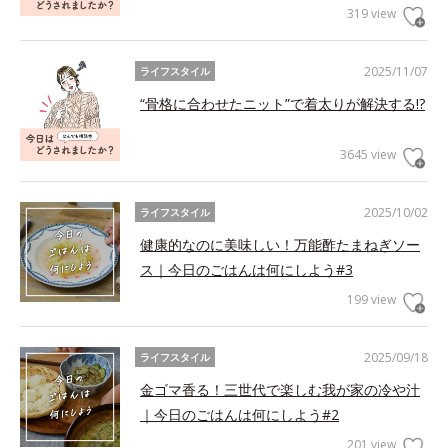
319 view
2025/11/07
ライフスタイル
“骨格に合わせたニット”で着太りが解決する!?
3645 view
2025/10/02
ライフスタイル
健康的なのに美味しい！万能酢たまねぎソー
ス｜今日のごはんは何にしよう#3
199 view
2025/09/18
ライフスタイル
金ゴマ香る！三世代で楽しむ我が家の冷や汁
｜今日のごはんは何にしよう#2
201 view