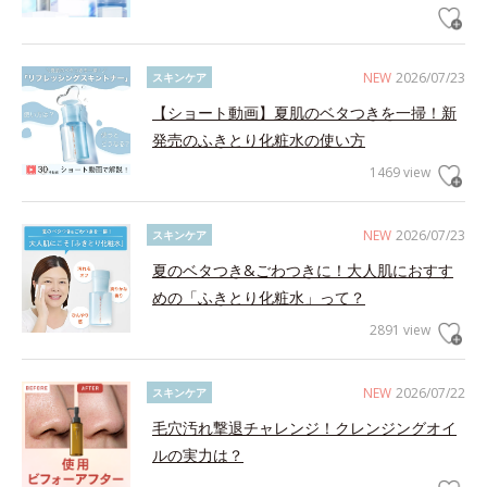
NEW
2026/07/23
スキンケア
【ショート動画】夏肌のベタつきを一掃！新
発売のふきとり化粧水の使い方
1469 view
NEW
2026/07/23
スキンケア
夏のベタつき&ごわつきに！大人肌におすす
めの「ふきとり化粧水」って？
2891 view
NEW
2026/07/22
スキンケア
毛穴汚れ撃退チャレンジ！クレンジングオイ
ルの実力は？