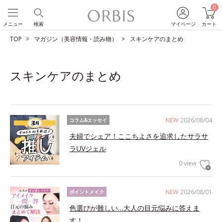
0
メニュー
検索
マイページ
カート
TOP
マガジン（美容情報・読み物）
スキンケアのまとめ
スキンケアのまとめ
NEW
2026/08/04
コラム&エッセイ
夫婦でシェア！ここちよさを追求したサラサ
ラUVジェル
0 view
NEW
2026/08/01
ポイントメイク
色選びが難しい…大人の目元悩みに答えま
す！