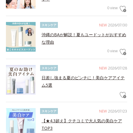
0 view
NEW
2026/07/30
スキンケア
沖縄のBAが解説！夏もユードットがおすすめ
な理由
0 view
NEW
2026/07/28
スキンケア
日差し強まる夏のピンチに！美白ケアアイテ
ム5選
NEW
2026/07/23
スキンケア
【★4.3超え】クチコミで大人気の美白ケア
TOP3