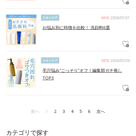
NEW
2026/07/21
スキンケア
お悩み別に特徴を比較！ 洗顔料6選
NEW
2026/07/20
スキンケア
毛穴悩み”ごっそり”オフ！編集部ガチ推し
TOP3
前へ
1
2
3
4
5
6
次へ
カテゴリで探す