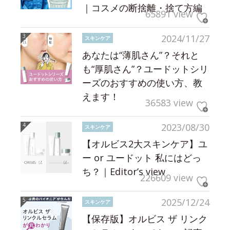
｜コスメの断捨離・捨て方編
65891 view
2024/11/27
スキンケア
あなたは“薄肌さん”？それと
も“厚肌さん”？ユードットシリ
ーズのおすすめの使い方、教
えます！
36583 view
2023/08/30
スキンケア
【オルビス2大スキンケア】ユ
ー or ユードット 私にはどっ
ち？｜Editor’s view
226609 view
2025/12/24
スキンケア
【保存版】オルビス ザ リンク