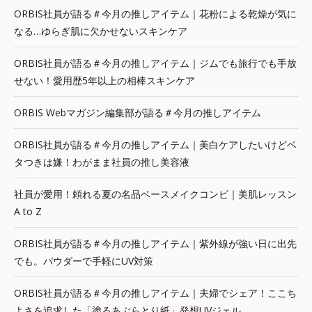
ORBIS社員が語る＃今月の推しアイテム｜花粉による乾燥が気に
なる…ゆらぎ肌に欠かせないスキンケア
ORBIS社員が語る＃今月の推しアイテム｜ジムでも旅行でも手放
せない！愛用歴5年以上の相棒スキンケア
ORBIS Webマガジン編集部が語る＃今月の推しアイテム
ORBIS社員が語る＃今月の推しアイテム｜美白ケアしたいけどベ
タつきは嫌！わがまま社員の推し美容液
社員が愛用！頼れる夏の名品ベースメイクコンビ｜美肌レッスン
A to Z
ORBIS社員が語る＃今月の推しアイテム｜紫外線が強い日に出先
でも。パウダーで手軽にUV対策
ORBIS社員が語る＃今月の推しアイテム｜夫婦でシェア！ここち
よさを追求した「塗るあぶらとり紙」発想UVジェル