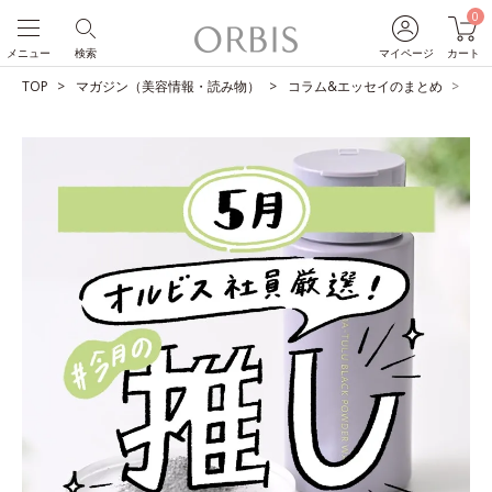
0
メニュー
検索
マイページ
カート
TOP
マガジン（美容情報・読み物）
コラム&エッセイのまとめ
O