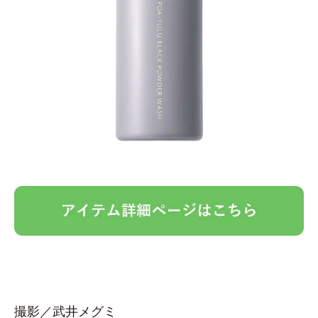
撮影／武井メグミ