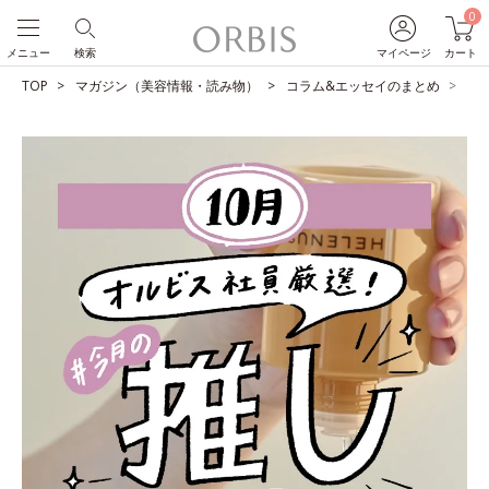
0
メニュー
検索
マイページ
カート
TOP
マガジン（美容情報・読み物）
コラム&エッセイのまとめ
O