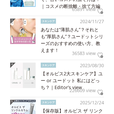
｜コスメの断捨離・捨て方編
65891 view
2024/11/27
スキンケア
あなたは“薄肌さん”？それと
も“厚肌さん”？ユードットシリ
ーズのおすすめの使い方、教
えます！
36583 view
2023/08/30
スキンケア
【オルビス2大スキンケア】ユ
ー or ユードット 私にはどっ
ち？｜Editor’s view
226609 view
2025/12/24
スキンケア
【保存版】オルビス ザ リンク