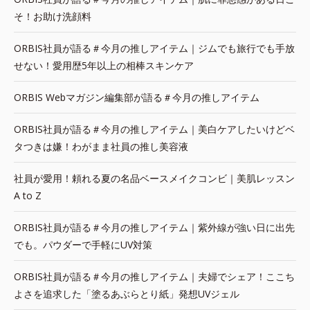
そ！お助け洗顔料
ORBIS社員が語る＃今月の推しアイテム｜ジムでも旅行でも手放
せない！愛用歴5年以上の相棒スキンケア
ORBIS Webマガジン編集部が語る＃今月の推しアイテム
ORBIS社員が語る＃今月の推しアイテム｜美白ケアしたいけどベ
タつきは嫌！わがまま社員の推し美容液
社員が愛用！頼れる夏の名品ベースメイクコンビ｜美肌レッスン
A to Z
ORBIS社員が語る＃今月の推しアイテム｜紫外線が強い日に出先
でも。パウダーで手軽にUV対策
ORBIS社員が語る＃今月の推しアイテム｜夫婦でシェア！ここち
よさを追求した「塗るあぶらとり紙」発想UVジェル