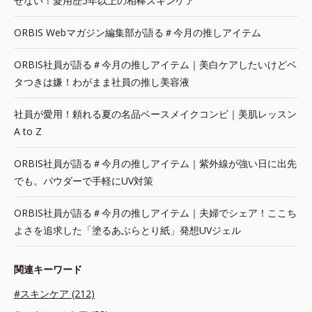
せない！愛用歴5年以上の相棒スキンケア
ORBIS Webマガジン編集部が語る＃今月の推しアイテム
ORBIS社員が語る＃今月の推しアイテム｜美白ケアしたいけどベ
タつきは嫌！わがまま社員の推し美容液
社員が愛用！頼れる夏の名品ベースメイクコンビ｜美肌レッスン
A to Z
ORBIS社員が語る＃今月の推しアイテム｜紫外線が強い日に出先
でも。パウダーで手軽にUV対策
ORBIS社員が語る＃今月の推しアイテム｜夫婦でシェア！ここち
よさを追求した「塗るあぶらとり紙」発想UVジェル
関連キーワード
#スキンケア (212)