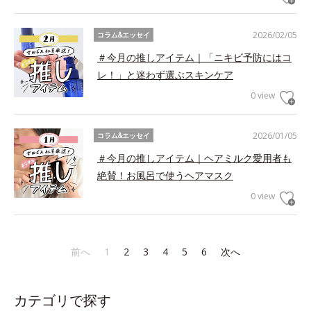
2026/02/05
コラム&エッセイ
＃今月の推しアイテム｜「ニキビ予防にはコ
レ！」と迷わず選ぶスキンケア
0 view
2026/01/05
コラム&エッセイ
＃今月の推しアイテム｜ヘアミルク愛用者も
絶賛！お風呂で使うヘアマスク
0 view
前へ
1
2
3
4
5
6
次へ
カテゴリで探す