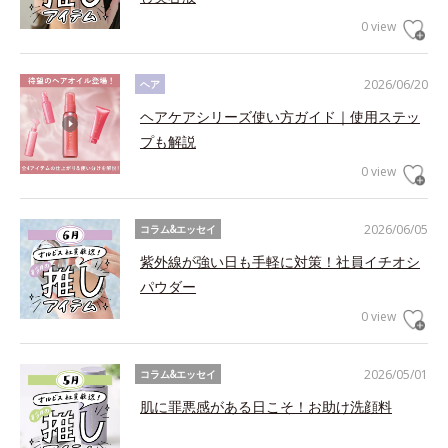
0 view
2026/06/20
ヘア
ヘアケアシリーズ使い方ガイド｜使用ステッ
プも解説
0 view
2026/06/05
コラム&エッセイ
紫外線が強い日も手軽に対策！社員イチオシ
パウダー
0 view
2026/05/01
コラム&エッセイ
肌に罪悪感がある日こそ！お助け洗顔料