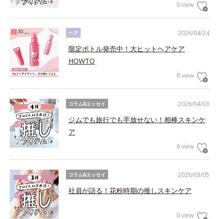
0 view
2026/04/24
ヘア
限定ボトル発売中！大ヒットヘアケア
HOWTO
0 view
2026/04/03
コラム&エッセイ
ジムでも旅行でも手放せない！相棒スキンケ
ア
0 view
2026/03/05
コラム&エッセイ
社員が語る！花粉時期の推しスキンケア
0 view