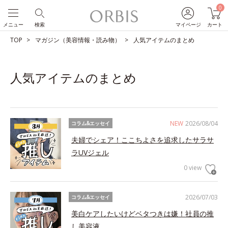
0
メニュー
検索
マイページ
カート
TOP
マガジン（美容情報・読み物）
人気アイテムのまとめ
人気アイテムのまとめ
NEW
2026/08/04
コラム&エッセイ
夫婦でシェア！ここちよさを追求したサラサ
ラUVジェル
0 view
2026/07/03
コラム&エッセイ
美白ケアしたいけどベタつきは嫌！社員の推
し美容液