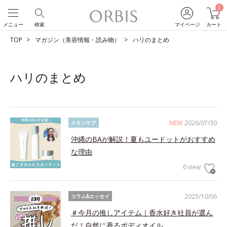
0
メニュー
検索
マイページ
カート
TOP
マガジン（美容情報・読み物）
ハリのまとめ
ハリのまとめ
NEW
2026/07/30
スキンケア
沖縄のBAが解説！夏もユードットがおすすめ
な理由
0 view
2025/10/06
コラム&エッセイ
＃今月の推しアイテム｜香水好き社員が選ん
だ！自然に香るボディオイル