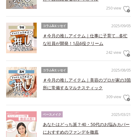
250 view
2025/09/05
コラム&エッセイ
＃今月の推しアイテム｜仕事に子育て…多忙
な社員が開発！1品6役クリーム
242 view
2025/08/05
コラム&エッセイ
＃今月の推しアイテム｜美容のプロが家の3箇
所に常備するマルチスティック
309 view
2025/03/21
ベースメイク
あなたはどっち派？40・50代のお悩みカバー
におすすめのファンデを徹底