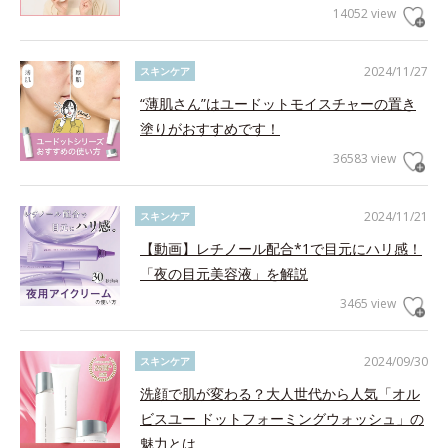
14052 view
2024/11/27
スキンケア
“薄肌さん”はユードットモイスチャーの置き
塗りがおすすめです！
36583 view
2024/11/21
スキンケア
【動画】レチノール配合*1で目元にハリ感！
「夜の目元美容液」を解説
3465 view
2024/09/30
スキンケア
洗顔で肌が変わる？大人世代から人気「オル
ビスユー ドットフォーミングウォッシュ」の
魅力とは