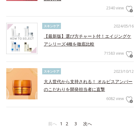
2340 view
2024/05/16
スキンケア
【最新版】選び方チャート付！エイジングケ
アシリーズ4種を徹底比較
71583 view
2023/10/12
スキンケア
大人世代から支持される！ オルビスアンバー
のこだわりを開発担当者に直撃
6082 view
前へ
1
2
3
次へ