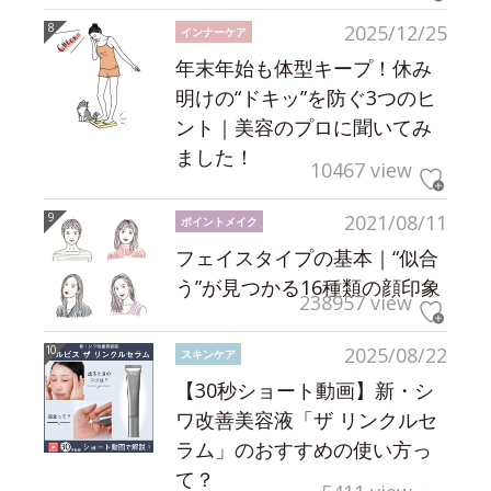
2025/12/25
インナーケア
年末年始も体型キープ！休み
明けの“ドキッ”を防ぐ3つのヒ
ント｜美容のプロに聞いてみ
ました！
10467 view
2021/08/11
ポイントメイク
フェイスタイプの基本｜“似合
う”が見つかる16種類の顔印象
238957 view
2025/08/22
スキンケア
【30秒ショート動画】新・シ
ワ改善美容液「ザ リンクルセ
ラム」のおすすめの使い方っ
て？