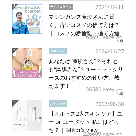
2025/12/11
ライフスタイル
マシンガンズ滝沢さんに聞
く、古いコスメの捨て方は？
｜コスメの断捨離・捨て方編
65891 view
2024/11/27
スキンケア
あなたは“薄肌さん”？それと
も“厚肌さん”？ユードットシリ
ーズのおすすめの使い方、教
えます！
36583 view
2023/08/30
スキンケア
【オルビス2大スキンケア】ユ
ー or ユードット 私にはどっ
ち？｜Editor’s view
226609 view