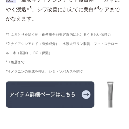
3
4
やく浸透*
、シワ改善に加えてに美白*
ケアまで
かなえます。
*1 ふきとりを除く朝・夜使用全顔美容液内におけるうるおい保持力
*2 ナイアシンアミド（有効成分）、水添大豆リン脂質、フィトステロー
ル、水（基剤）、BG（保湿）
*3 角層まで
*4 メラニンの生成を抑え、シミ・ソバカスを防ぐ