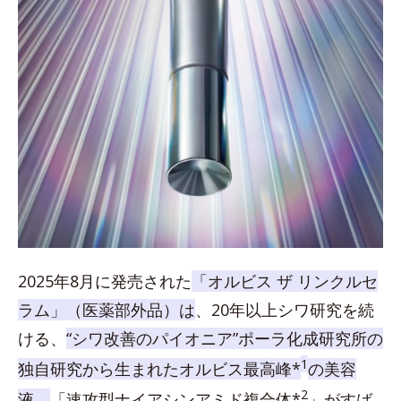
2025年8月に発売された
「オルビス ザ リンクルセ
ラム」（医薬部外品）は
、20年以上シワ研究を続
ける、
“シワ改善のパイオニア”ポーラ化成研究所の
1
独自研究から生まれたオルビス最高峰*
の美容
2
液。
「速攻型ナイアシンアミド複合体*
」がすば