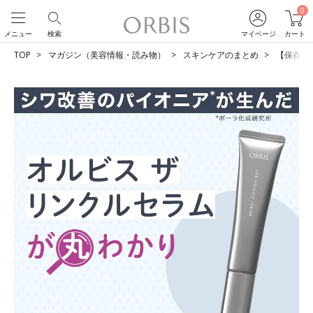
0
メニュー
検索
マイページ
カート
TOP
マガジン（美容情報・読み物）
スキンケアのまとめ
【保存版