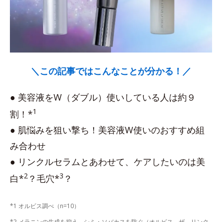
＼この記事ではこんなことが分かる！／
● 美容液をW（ダブル）使いしている人は約９
1
割！*
● 肌悩みを狙い撃ち！美容液W使いのおすすめ組
み合わせ
● リンクルセラムとあわせて、ケアしたいのは美
2
3
白*
？毛穴*
？
*1 オルビス調べ（n=10）
*2 メラニンの生成を抑え、シミ・ソバカスを防ぐ（オルビス ザ リンク