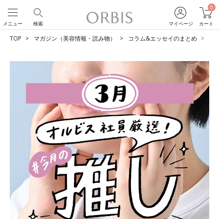
0
メニュー
検索
マイページ
カート
TOP
マガジン（美容情報・読み物）
コラム&エッセイのまとめ
O