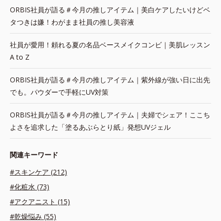
ORBIS社員が語る＃今月の推しアイテム｜美白ケアしたいけどベ
タつきは嫌！わがまま社員の推し美容液
社員が愛用！頼れる夏の名品ベースメイクコンビ｜美肌レッスン
A to Z
ORBIS社員が語る＃今月の推しアイテム｜紫外線が強い日に出先
でも。パウダーで手軽にUV対策
ORBIS社員が語る＃今月の推しアイテム｜夫婦でシェア！ここち
よさを追求した「塗るあぶらとり紙」発想UVジェル
関連キーワード
#スキンケア (212)
#化粧水 (73)
#アクアニスト (15)
#乾燥悩み (55)