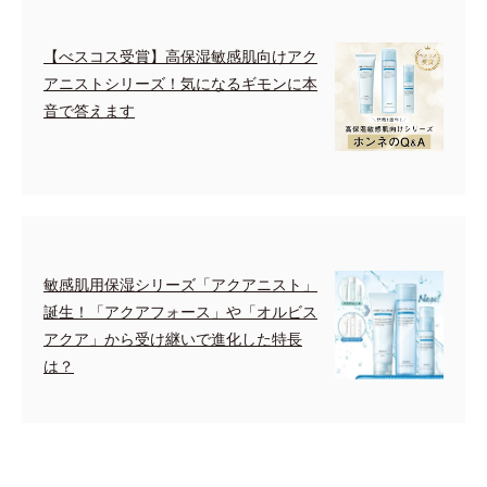
【べスコス受賞】高保湿敏感肌向けアク
アニストシリーズ！気になるギモンに本
音で答えます
敏感肌用保湿シリーズ「アクアニスト」
誕生！「アクアフォース」や「オルビス
アクア」から受け継いで進化した特長
は？