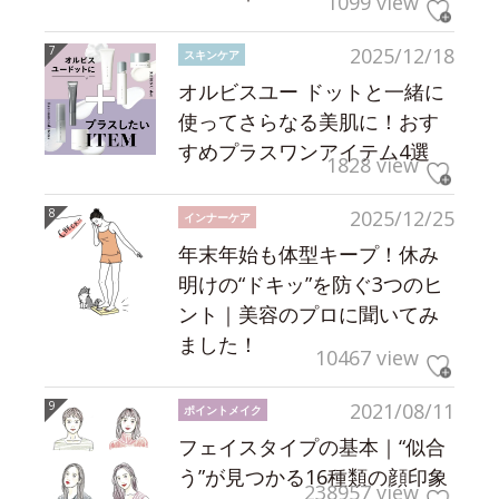
1099 view
2025/12/18
スキンケア
オルビスユー ドットと一緒に
使ってさらなる美肌に！おす
すめプラスワンアイテム4選
1828 view
2025/12/25
インナーケア
年末年始も体型キープ！休み
明けの“ドキッ”を防ぐ3つのヒ
ント｜美容のプロに聞いてみ
ました！
10467 view
2021/08/11
ポイントメイク
フェイスタイプの基本｜“似合
う”が見つかる16種類の顔印象
238957 view