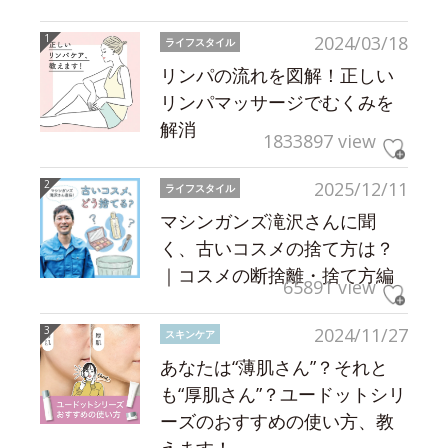
2024/03/18
ライフスタイル
リンパの流れを図解！正しい
リンパマッサージでむくみを
解消
1833897 view
2025/12/11
ライフスタイル
マシンガンズ滝沢さんに聞
く、古いコスメの捨て方は？
｜コスメの断捨離・捨て方編
65891 view
2024/11/27
スキンケア
あなたは“薄肌さん”？それと
も“厚肌さん”？ユードットシリ
ーズのおすすめの使い方、教
えます！