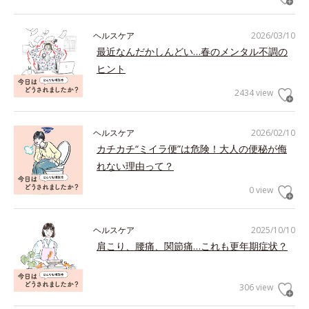
ヘルスケア
2026/03/10
最近なんだかしんどい…春のメンタル不調の
ヒント
2434 view
ヘルスケア
2026/02/10
カチカチ“ミイラ便”は危険！大人の便秘が侮
れない理由って？
0 view
ヘルスケア
2025/10/10
肩こり、腰痛、関節痛…これも更年期症状？
306 view