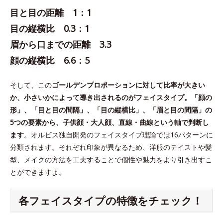
目と目の距離 1：1
目の縦横比 0.3：1
眉から口までの距離 3.3
顔の縦横比 6.6：5
そして、この
ゴールデンプロポーションに対して比率が大きい
か、小さいかによって導き出されるのがフェイスタイプ。「顔の
形」、「目と目の間隔」、「目の縦横比」、「眉と目の間隔」の
5つの要素から、子供顔・大人顔、直線・曲線という軸で判断し
ます
。オルビス独自開発のフェイスタイプ理論では16パターンに
分類されます。それぞれ印象が異なるため、洋服のテイストや髪
型、メイクの方法を工夫することで個性や魅力をより引き出すこ
とができますよ。
各フェイスタイプの特徴をチェック！