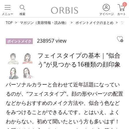
0
メニュー
検索
マイページ
カート
TOP
マガジン（美容情報・読み物）
ポイントメイクのまとめ
フェ
238957 view
ポイントメイク
フェイスタイプの基本｜“似合
う”が見つかる16種類の顔印象
パーソナルカラーと合わせて近年話題になってい
るのが、“フェイスタイプ”。顔の形やパーツの配置
などからおすすめのメイク方法や、似合う色など
をみつけることができるんです。とはいえ、よく
わからない、初めて聞いたという方も多いはず！