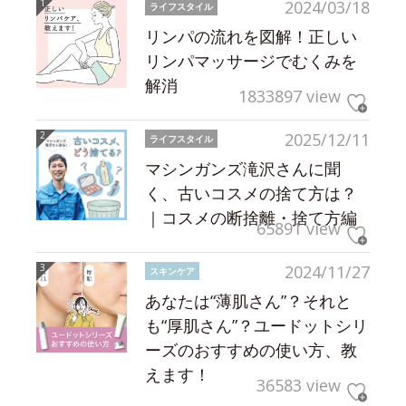
2024/03/18
ライフスタイル
リンパの流れを図解！正しい
リンパマッサージでむくみを
解消
1833897 view
2025/12/11
ライフスタイル
マシンガンズ滝沢さんに聞
く、古いコスメの捨て方は？
｜コスメの断捨離・捨て方編
65891 view
2024/11/27
スキンケア
あなたは“薄肌さん”？それと
も“厚肌さん”？ユードットシリ
ーズのおすすめの使い方、教
えます！
36583 view