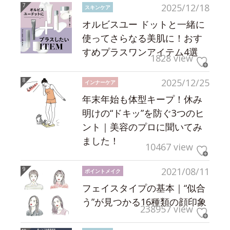
2025/12/18
スキンケア
オルビスユー ドットと一緒に
使ってさらなる美肌に！おす
すめプラスワンアイテム4選
1828 view
2025/12/25
インナーケア
年末年始も体型キープ！休み
明けの“ドキッ”を防ぐ3つのヒ
ント｜美容のプロに聞いてみ
ました！
10467 view
2021/08/11
ポイントメイク
フェイスタイプの基本｜“似合
う”が見つかる16種類の顔印象
238957 view