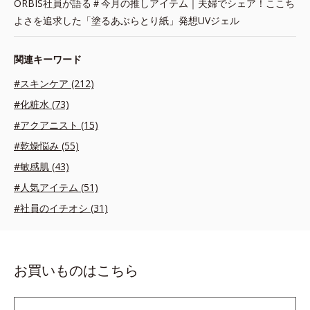
ORBIS社員が語る＃今月の推しアイテム｜夫婦でシェア！ここち
よさを追求した「塗るあぶらとり紙」発想UVジェル
関連キーワード
#スキンケア (212)
#化粧水 (73)
#アクアニスト (15)
#乾燥悩み (55)
#敏感肌 (43)
#人気アイテム (51)
#社員のイチオシ (31)
お買いものはこちら