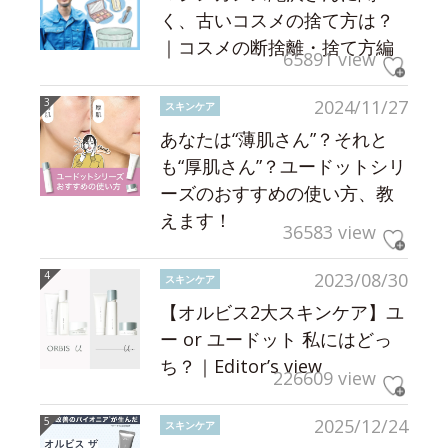
く、古いコスメの捨て方は？
｜コスメの断捨離・捨て方編
65891 view
2024/11/27
スキンケア
あなたは“薄肌さん”？それと
も“厚肌さん”？ユードットシリ
ーズのおすすめの使い方、教
えます！
36583 view
2023/08/30
スキンケア
【オルビス2大スキンケア】ユ
ー or ユードット 私にはどっ
ち？｜Editor’s view
226609 view
2025/12/24
スキンケア