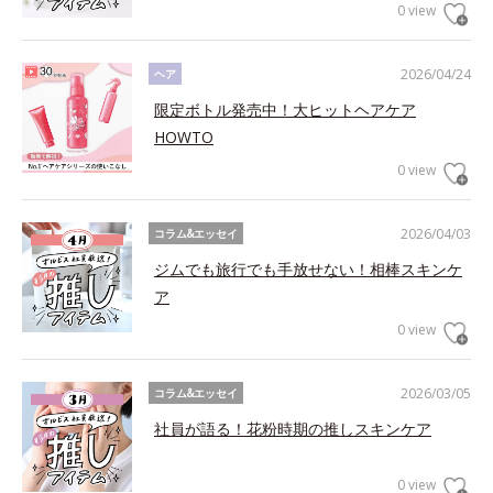
0 view
2026/04/24
ヘア
限定ボトル発売中！大ヒットヘアケア
HOWTO
0 view
2026/04/03
コラム&エッセイ
ジムでも旅行でも手放せない！相棒スキンケ
ア
0 view
2026/03/05
コラム&エッセイ
社員が語る！花粉時期の推しスキンケア
0 view