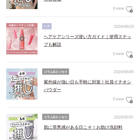
0 view
2026/06/20
ヘア
ヘアケアシリーズ使い方ガイド｜使用ステッ
プも解説
0 view
2026/06/05
コラム&エッセイ
紫外線が強い日も手軽に対策！社員イチオシ
パウダー
0 view
2026/05/01
コラム&エッセイ
肌に罪悪感がある日こそ！お助け洗顔料