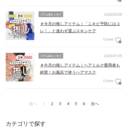
2026/02/05
コラム&エッセイ
＃今月の推しアイテム｜「ニキビ予防にはコ
レ！」と迷わず選ぶスキンケア
0 view
2026/01/05
コラム&エッセイ
＃今月の推しアイテム｜ヘアミルク愛用者も
絶賛！お風呂で使うヘアマスク
0 view
前へ
1
2
3
4
5
6
次へ
カテゴリで探す