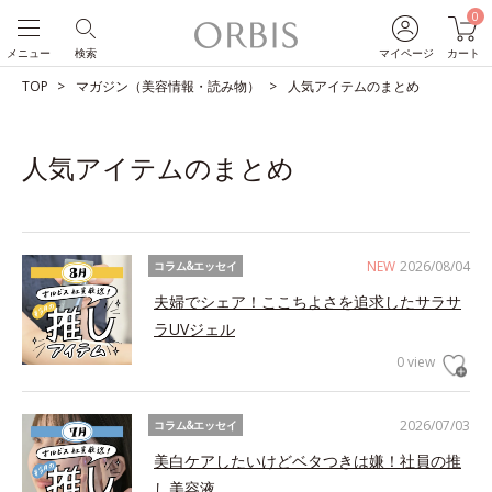
0
メニュー
検索
マイページ
カート
TOP
マガジン（美容情報・読み物）
人気アイテムのまとめ
人気アイテムのまとめ
NEW
2026/08/04
コラム&エッセイ
夫婦でシェア！ここちよさを追求したサラサ
ラUVジェル
0 view
2026/07/03
コラム&エッセイ
美白ケアしたいけどベタつきは嫌！社員の推
し美容液