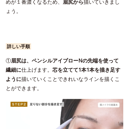
めが１番濃くなるため、
眉尻から
描いていきまし
ょう。
詳しい手順
①
眉尻は、ペンシルアイブローNの先端を使って
繊細に
仕上げます。
芯を立てて1本1本を描き足す
ように
描いていくことできれいなラインを描くこ
とができます。