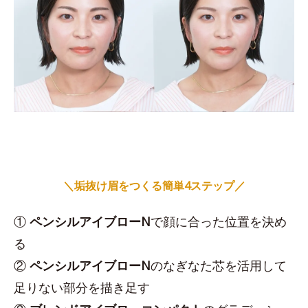
＼垢抜け眉をつくる簡単4ステップ／
①
ペンシルアイブローN
で顔に合った位置を決め
る
②
ペンシルアイブローN
のなぎなた芯を活用して
足りない部分を描き足す