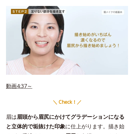
動画4:37～
＼ Check！／
眉は
眉頭から眉尻にかけてグラデーションになる
と立体的で垢抜けた印象
に仕上がります。描き始