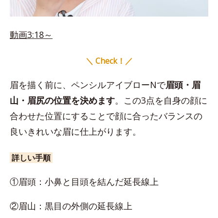
動画3:18～
＼ Check！／
眉を描く前に、ペンシルアイブローNで
眉頭・眉
山・眉尻の位置を決めます
。この3点を自身の顔に
合わせた位置にすることで顔に合ったバランスの
良いきれいな眉に仕上がります。
詳しい手順
①眉頭：小鼻と目頭を結んだ延長線上
②眉山：黒目の外側の延長線上