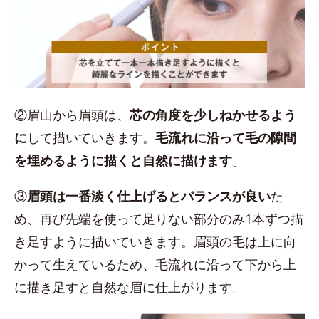
②眉山から眉頭は、
芯の角度を少しねかせるよう
に
して描いていきます。
毛流れに沿って毛の隙間
を埋めるように描くと自然に描けます
。
③
眉頭は一番淡く仕上げるとバランスが良い
た
め、再び先端を使って足りない部分のみ1本ずつ描
き足すように描いていきます。眉頭の毛は上に向
かって生えているため、毛流れに沿って下から上
に描き足すと自然な眉に仕上がります。