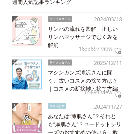
週間人気記事ランキング
2024/03/18
ライフスタイル
リンパの流れを図解！正しい
リンパマッサージでむくみを
解消
1833897 view
2025/12/11
ライフスタイル
マシンガンズ滝沢さんに聞
く、古いコスメの捨て方は？
｜コスメの断捨離・捨て方編
65891 view
2024/11/27
スキンケア
あなたは“薄肌さん”？それと
も“厚肌さん”？ユードットシリ
ーズのおすすめの使い方、教