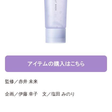
監修／赤井 未来
企画／伊藤 幸子 文／塩田 みのり