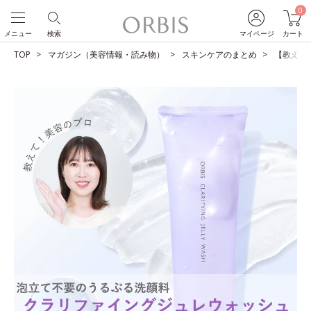
0
メニュー
検索
マイページ
カート
TOP
マガジン（美容情報・読み物）
スキンケアのまとめ
【教えて