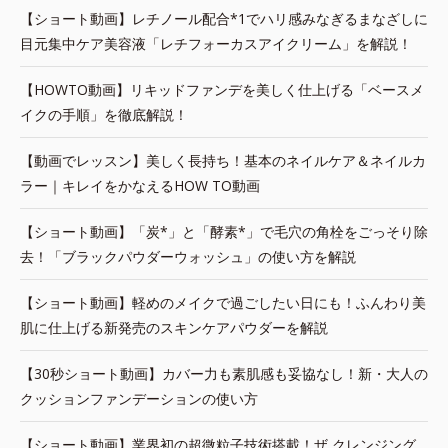
【ショート動画】レチノール配合*1でハリ感みなぎるまなざしに
目元集中ケア美容液「レチフォーカスアイクリーム」を解説！
【HOWTO動画】リキッドファンデを美しく仕上げる「ベースメ
イクの手順」を徹底解説！
【動画でレッスン】美しく長持ち！基本のネイルケア＆ネイルカ
ラー｜キレイをかなえるHOW TO動画
【ショート動画】「炭*」と「酵素*」で毛穴の角栓をごっそり除
去！「ブラックパウダーウォッシュ」の使い方を解説
【ショート動画】軽めのメイクで過ごしたい日にも！ふんわり美
肌に仕上げる新発売のスキンケアパウダーを解説
【30秒ショート動画】カバー力も素肌感も妥協なし！新・大人の
クッションファンデーションの使い方
【ショート動画】業界初の超微粒子技術搭載！ザ クレンジング