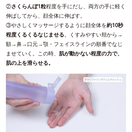
②
さくらんぼ1粒
程度を手にだし、両方の手に軽く
伸ばしてから、顔全体に伸ばす。
③やさしくマッサージするように顔全体を
約10秒
程度くるくるなじませる
。くすみやすい頬から→
額→鼻→口元→顎・フェイスラインの順番でなじ
ませていく。この時、
肌が動かない程度の力で、
肌の上を滑らせる。