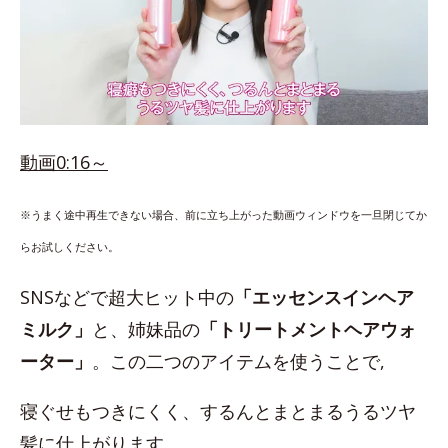
動画0:16～
※うまく途中再生できない場合、前に立ち上がった動画ウィンドウを一旦閉じてか
らお試しください。
SNSなどで超大ヒット中の
「エッセンスインヘア
ミルク」
と、姉妹品の
「トリートメントヘアウォ
ーター」
。この二つのアイテムを使うことで,
寝ぐせもつきにくく、するんとまとまるうるツヤ
髪に仕上がります。