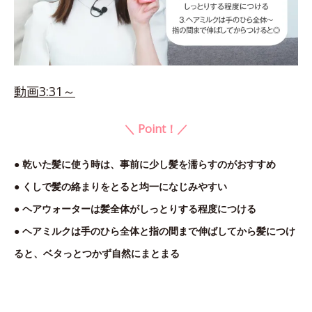
動画3:31～
＼ Point！／
● 乾いた髪に使う時は、事前に少し髪を濡らすのがおすすめ
● くしで髪の絡まりをとると均一になじみやすい
● ヘアウォーターは髪全体がしっとりする程度につける
● ヘアミルクは手のひら全体と指の間まで伸ばしてから髪につけ
ると、ベタっとつかず自然にまとまる