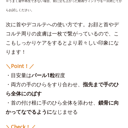
※うまく途中再生できない場合、前に立ち上がった動画ウィンドウを一旦閉じてか
らお試しください。
次に首やデコルテへの使い方です。お顔と首やデ
コルテ周りの皮膚は一枚で繋がっているので、こ
こもしっかりケアをするとより若々しい印象にな
ります！
＼Point！／
・目安量は
パール1粒
程度
・両方の手のひらをすり合わせ、
指先まで手のひ
ら全体にのばす
・首の付け根に手のひら全体を添わせ、
鎖骨に向
かってなでるように
なじませる
＼Check！／