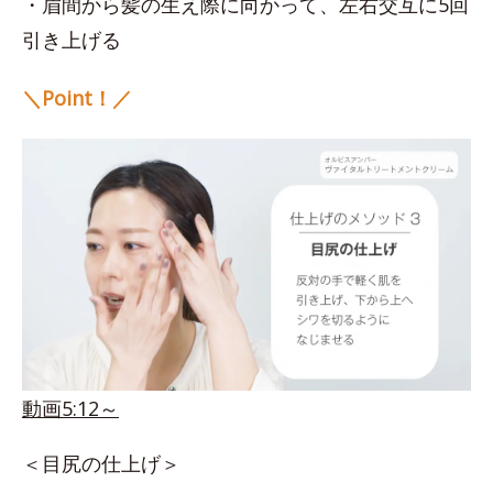
・眉間から髪の生え際に向かって、左右交互に5回
引き上げる
＼Point！／
動画5:12～
＜目尻の仕上げ＞