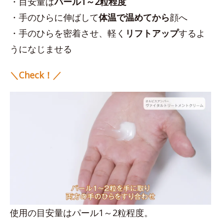
・目安量は
パール1～2粒程度
・手のひらに伸ばして
体温で温めてから
顔へ
・手のひらを密着させ、軽く
リフトアップ
するよ
うになじませる
＼Check！／
使用の目安量はパール1～2粒程度。