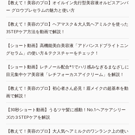
【教えて！美容のプロ】オイルイン先行型美容液オルビスアンバ
ー グロウプレセラムの魅力と使い方
【教えて！美容のプロ】ヘアマスク＆大人気ヘアミルクを使った
3STEPケア方法を動画で解説！
【ショート動画】高機能美白美容液「アドバンスドブライトニン
グセラム」の使い方＆テクスチャーをチェック！
【ショート動画】レチノール配合*1でハリ感みなぎるまなざしに
目元集中ケア美容液「レチフォーカスアイクリーム」を解説！
【教えて！美容のプロ】初心者さん必見！眉メイクの超基本を動
画で解説！
【30秒ショート動画】うるツヤ髪に感動！No.1ヘアケアシリー
ズの３STEPケアを解説
【教えて！美容のプロ】大人気ヘアミルクのワンランク上の使い