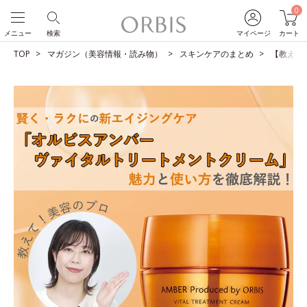
0
メニュー
検索
マイページ
カート
TOP
マガジン（美容情報・読み物）
スキンケアのまとめ
【教えて