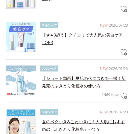
NEW
2026/07/23
スキンケア
【★4.3超え】クチコミで大人気の美白ケア
TOP3
NEW
2026/07/23
スキンケア
【ショート動画】夏肌のベタつきを一掃！新
発売のふきとり化粧水の使い方
1469 view
NEW
2026/07/23
スキンケア
夏のベタつき&ごわつきに！大人肌におすす
めの「ふきとり化粧水」って？