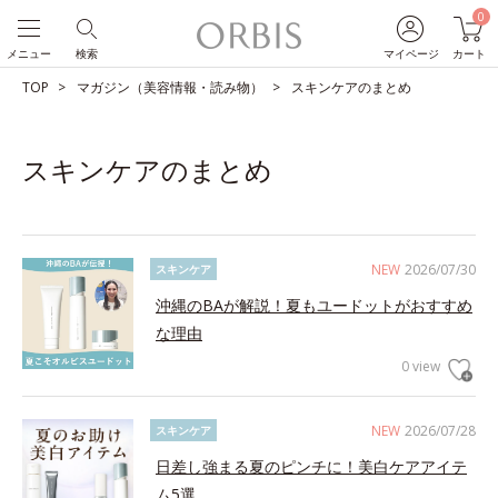
0
メニュー
検索
マイページ
カート
TOP
マガジン（美容情報・読み物）
スキンケアのまとめ
スキンケアのまとめ
NEW
2026/07/30
スキンケア
沖縄のBAが解説！夏もユードットがおすすめ
な理由
0 view
NEW
2026/07/28
スキンケア
日差し強まる夏のピンチに！美白ケアアイテ
ム5選