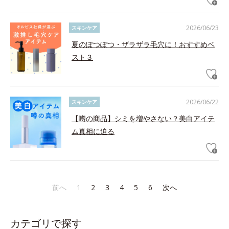
2026/06/23
スキンケア
夏のぽつぽつ・ザラザラ毛穴に！おすすめベ
スト３
2026/06/22
スキンケア
【噂の商品】シミを増やさない？美白アイテ
ム真相に迫る
前へ
1
2
3
4
5
6
次へ
カテゴリで探す