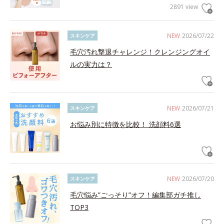
2891 view
NEW
2026/07/22
スキンケア
毛穴汚れ撃退チャレンジ！クレンジングオイ
ルの実力は？
NEW
2026/07/21
スキンケア
お悩み別に特徴を比較！ 洗顔料6選
NEW
2026/07/20
スキンケア
毛穴悩み”ごっそり”オフ！編集部ガチ推し
TOP3