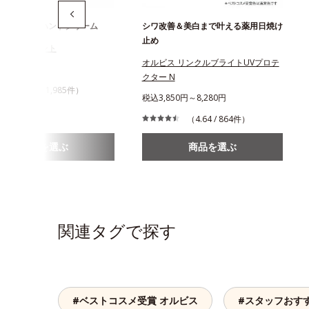
かない保湿ハンドクリーム
シワ改善＆美白まで叶える薬用日焼け
止め
トリートメント
オルビス リンクルブライトUVプロテ
3円
クター N
（4.5 / 1,985件）
税込3,850円～8,280円
（4.64 / 864件）
商品を選ぶ
商品を選ぶ
関連タグで探す
#ベストコスメ受賞 オルビス
#スタッフおす