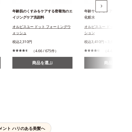
年齢肌のくすみをケアする密着泡のエ
年齢サインをケアする、うる
イジングケア洗顔料
化粧水
オルビスユー ドット フォーミングウ
オルビスユー ドット エッセ
ォッシュ
ション
税込2,310円
税込3,410円～3,630円
（4.66 / 675件）
（4.43 / 719件）
商品を選ぶ
商品を選ぶ
メント ハリのある美髪へ