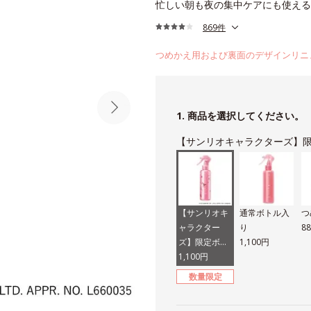
忙しい朝も夜の集中ケアにも使える
869件
つめかえ用および裏面のデザインリニ
1. 商品を選択してください。
【サンリオキャラクターズ】
【サンリオキ
通常ボトル入
つ
ャラクター
り
8
ズ】限定ボト
1,100円
ル入り
1,100円
数量限定