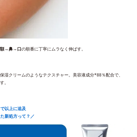
額→鼻→口
の順番に丁寧にムラなく伸ばす。
保湿クリームのようなテクスチャー。美容液成分*88％配合で、
す。
まで以上に追及
えた新処方って？／