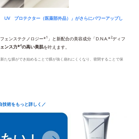
 UV プロテクター（医薬部外品）」がさらにパワーアップし
1
2
フェンステクノロジー*
」と新配合の美容成分「D.N.A.*
ディフ
4
ェンス力*
の高い美肌
を叶えます。
に新たな膜ができ始めることで膜が強く崩れにくくなり、密閉することで保
自技術をもっと詳しく／