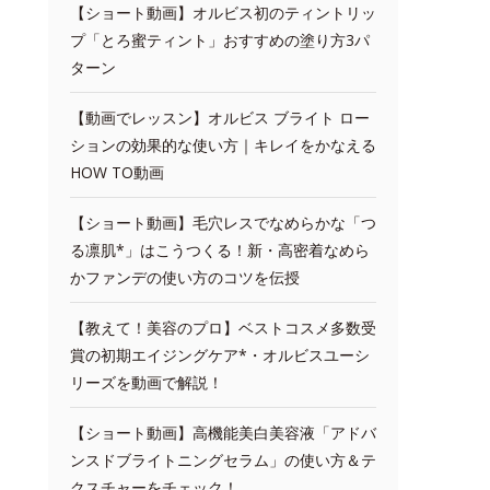
【ショート動画】オルビス初のティントリッ
プ「とろ蜜ティント」おすすめの塗り方3パ
ターン
【動画でレッスン】オルビス ブライト ロー
ションの効果的な使い方｜キレイをかなえる
HOW TO動画
【ショート動画】毛穴レスでなめらかな「つ
る凛肌*」はこうつくる！新・高密着なめら
かファンデの使い方のコツを伝授
【教えて！美容のプロ】ベストコスメ多数受
賞の初期エイジングケア*・オルビスユーシ
リーズを動画で解説！
【ショート動画】高機能美白美容液「アドバ
ンスドブライトニングセラム」の使い方＆テ
クスチャーをチェック！