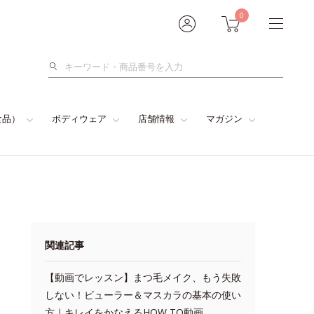
0
検
索
食品）
ボディウェア
店舗情報
マガジン
関連記事
【動画でレッスン】まつ毛メイク、もう失敗
しない！ビューラー＆マスカラの基本の使い
方｜キレイをかなえるHOW TO動画