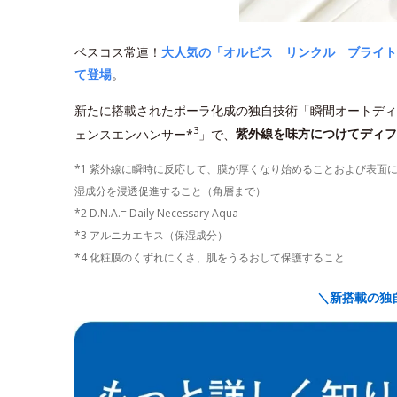
ベスコス常連！
大人気の「オルビス リンクル ブライト
て登場
。
新たに搭載されたポーラ化成の独自技術「瞬間オートディ
3
ェンスエンハンサー*
」で、
紫外線を味方につけてディフ
*1 紫外線に瞬時に反応して、膜が厚くなり始めることおよび表面
湿成分を浸透促進すること（角層まで）
*2 D.N.A.= Daily Necessary Aqua
*3 アルニカエキス（保湿成分）
*4 化粧膜のくずれにくさ、肌をうるおして保護すること
＼新搭載の独