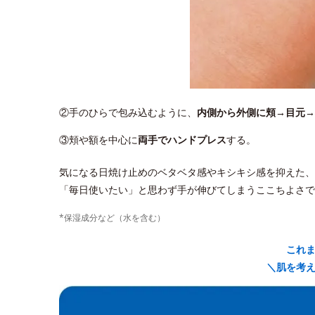
②手のひらで包み込むように、
内側から外側に頬→目元→
③頬や額を中心に
両手でハンドプレス
する。
気になる日焼け止めのベタベタ感やキシキシ感を抑えた、
「毎日使いたい」と思わず手が伸びてしまうここちよさで
*保湿成分など（水を含む）
これ
＼肌を考