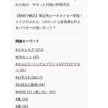
かけ先の、ササっと日焼け対策方法
【動画で解説】限定色ピーチネクター登場！
メイクの上から、UVカットも血色感も叶え
るパウダーの使い方って？
関連キーワード
#スキンケア (212)
#UVカット (47)
#オルビス リンクルブライトUVプロテクタ
ー (31)
#お手入れTips (7)
#お役立ち動画 (56)
#HOW TO（使い方） (57)
#春 (24)
#夏 (33)