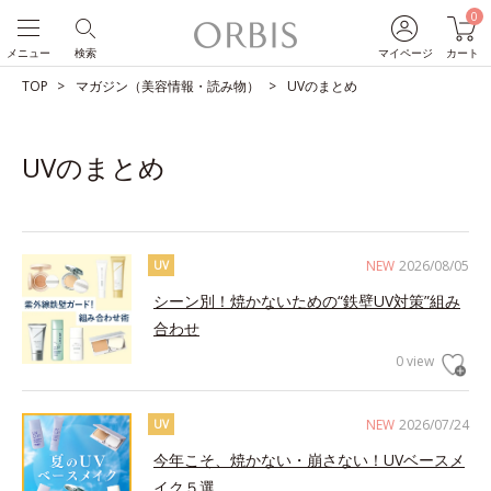
0
メニュー
検索
マイページ
カート
TOP
マガジン（美容情報・読み物）
UVのまとめ
UVのまとめ
NEW
2026/08/05
UV
シーン別！焼かないための“鉄壁UV対策”組み
合わせ
0 view
NEW
2026/07/24
UV
今年こそ、焼かない・崩さない！UVベースメ
イク５選