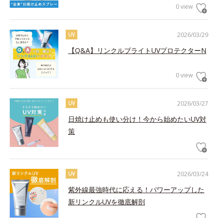
0 view
2026/03/29
UV
【Q&A】リンクルブライトUVプロテクターN
0 view
2026/03/27
UV
日焼け止めも使い分け！今から始めたいUV対
策
2026/03/24
UV
紫外線最強時代に応える！パワーアップした
新リンクルUVを徹底解剖