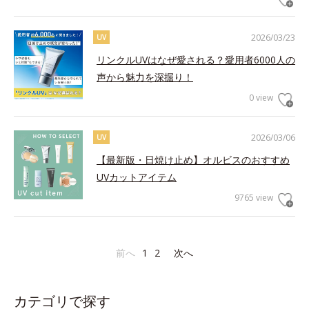
2026/03/23
UV
リンクルUVはなぜ愛される？愛用者6000人の
声から魅力を深掘り！
0 view
2026/03/06
UV
【最新版・日焼け止め】オルビスのおすすめ
UVカットアイテム
9765 view
前へ
1
2
次へ
カテゴリで探す