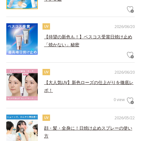
2026/06/20
UV
【待望の新色も！】ベスコス受賞日焼け止め
「焼かない」秘密
2026/06/20
UV
【大人気UV】新色ローズの仕上がりを徹底レ
ポ！
0 view
2026/05/22
UV
顔・髪・全身に！日焼け止めスプレーの使い
方