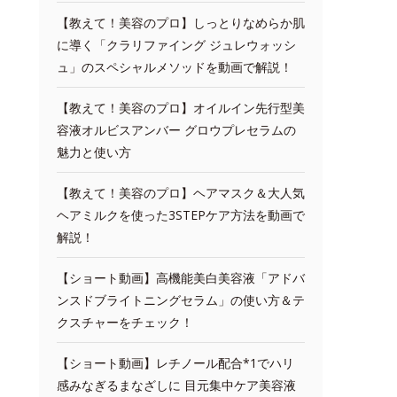
【教えて！美容のプロ】しっとりなめらか肌
に導く「クラリファイング ジュレウォッシ
ュ」のスペシャルメソッドを動画で解説！
【教えて！美容のプロ】オイルイン先行型美
容液オルビスアンバー グロウプレセラムの
魅力と使い方
【教えて！美容のプロ】ヘアマスク＆大人気
ヘアミルクを使った3STEPケア方法を動画で
解説！
【ショート動画】高機能美白美容液「アドバ
ンスドブライトニングセラム」の使い方＆テ
クスチャーをチェック！
【ショート動画】レチノール配合*1でハリ
感みなぎるまなざしに 目元集中ケア美容液