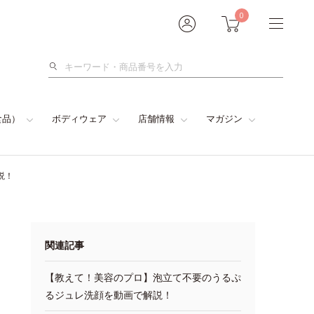
0
検
索
食品）
ボディウェア
店舗情報
マガジン
説！
関連記事
【教えて！美容のプロ】泡立て不要のうるぷ
るジュレ洗顔を動画で解説！