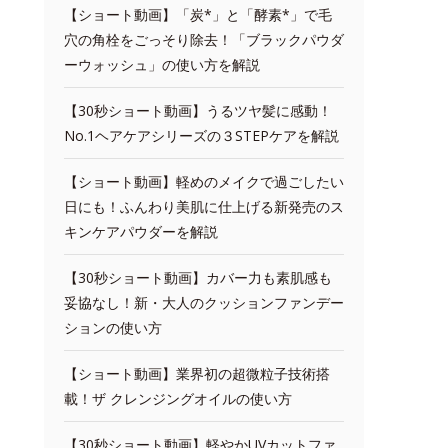
【ショート動画】「炭*」と「酵素*」で毛
穴の角栓をごっそり除去！「ブラックパウダ
ーウォッシュ」の使い方を解説
【30秒ショート動画】うるツヤ髪に感動！
No.1ヘアケアシリーズの３STEPケアを解説
【ショート動画】軽めのメイクで過ごしたい
日にも！ふんわり美肌に仕上げる新発売のス
キンケアパウダーを解説
【30秒ショート動画】カバー力も素肌感も
妥協なし！新・大人のクッションファンデー
ションの使い方
【ショート動画】業界初の超微粒子技術搭
載！ザ クレンジングオイルの使い方
【30秒ショート動画】軽やかUVカットファ