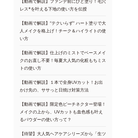
【動画で解説】ファンデ前にひと塗り！毛穴
レス*を叶える下地の使い方を伝授
【動画で解説】“テクいらず” ハート塗りで大
人メイクを格上げ！チーク＆ハイライトの使
い方
【動画で解説】仕上げのミストでベースメイ
クのお直し不要！毎夏大人気の化粧もちミス
トの使い方
【動画で解説】１本で全身UVカット！お出
かけ先の、ササっと日焼け対策方法
【動画で解説】限定色ピーチネクター登場！
メイクの上から、UVカットも血色感も叶え
るパウダーの使い方って？
【待望】大人気ヘアケアシリーズから「生ツ