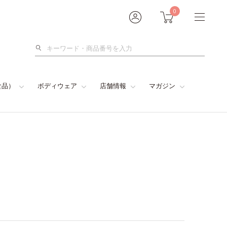
0
検
索
食品）
ボディウェア
店舗情報
マガジン