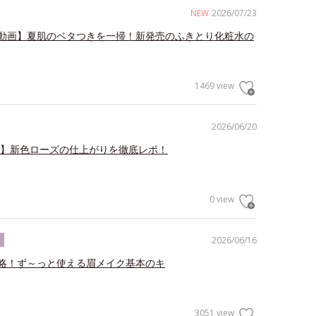
NEW
2026/07/23
動画】夏肌のベタつきを一掃！新発売のふきとり化粧水の
1469 view
2026/06/20
V】新色ローズの仕上がりを徹底レポ！
0 view
2026/06/16
ク
略！ず～っと使える眉メイク基本のキ
3051 view