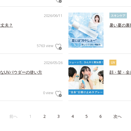
2026/06/11
スキンケア
大丈夫？
暑い夏の裏
5763 view
2026/05/26
UV
なUVパウダーの使い方
顔・髪・全
0 view
前へ
1
2
3
4
5
6
次へ