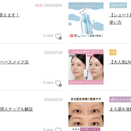
NEW
2026/08/01
スキンケア
答えます！
【ショート
使い方
0 view
2026/07/02
UV
ベースメイク法
【大人気U
0 view
2026/06/20
ポイントメイ
用ステップも解説
まろ眉を攻
0 view