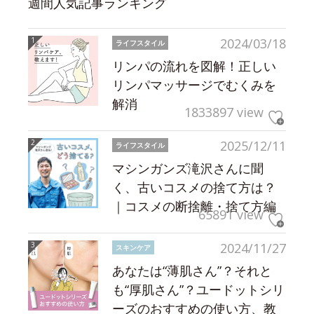
週間人気記事ランキング
2024/03/18
ライフスタイル
リンパの流れを図解！正しい
リンパマッサージでむくみを
解消
1833897 view
2025/12/11
ライフスタイル
マシンガンズ滝沢さんに聞
く、古いコスメの捨て方は？
｜コスメの断捨離・捨て方編
65891 view
2024/11/27
スキンケア
あなたは“薄肌さん”？それと
も“厚肌さん”？ユードットシリ
ーズのおすすめの使い方、教