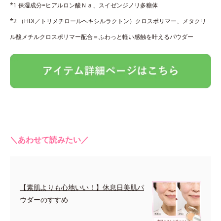
*1 保湿成分=ヒアルロン酸Ｎａ、スイゼンジノリ多糖体
*2 （HDI／トリメチロールヘキシルラクトン）クロスポリマー、メタクリ
ル酸メチルクロスポリマー配合＝ふわっと軽い感触を叶えるパウダー
＼あわせて読みたい／
【素肌よりも心地いい！】休息日美肌パ
ウダーのすすめ