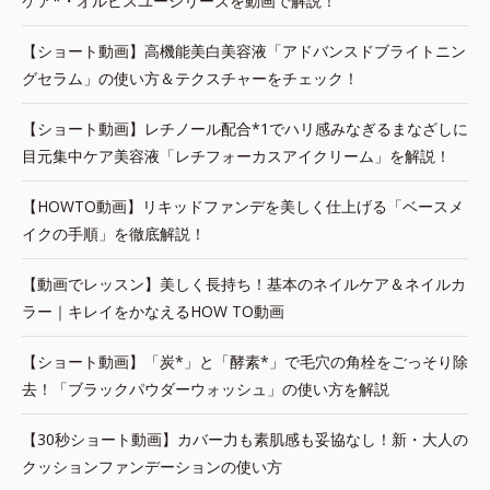
ケア*・オルビスユーシリーズを動画で解説！
【ショート動画】高機能美白美容液「アドバンスドブライトニン
グセラム」の使い方＆テクスチャーをチェック！
【ショート動画】レチノール配合*1でハリ感みなぎるまなざしに
目元集中ケア美容液「レチフォーカスアイクリーム」を解説！
【HOWTO動画】リキッドファンデを美しく仕上げる「ベースメ
イクの手順」を徹底解説！
【動画でレッスン】美しく長持ち！基本のネイルケア＆ネイルカ
ラー｜キレイをかなえるHOW TO動画
【ショート動画】「炭*」と「酵素*」で毛穴の角栓をごっそり除
去！「ブラックパウダーウォッシュ」の使い方を解説
【30秒ショート動画】カバー力も素肌感も妥協なし！新・大人の
クッションファンデーションの使い方