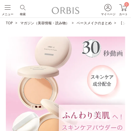
0
メニュー
検索
マイページ
カート
TOP
マガジン（美容情報・読み物）
ベースメイクのまとめ
【ショ