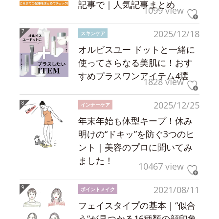
記事で｜人気記事まとめ
1099 view
2025/12/18
スキンケア
オルビスユー ドットと一緒に
使ってさらなる美肌に！おす
すめプラスワンアイテム4選
1828 view
2025/12/25
インナーケア
年末年始も体型キープ！休み
明けの“ドキッ”を防ぐ3つのヒ
ント｜美容のプロに聞いてみ
ました！
10467 view
2021/08/11
ポイントメイク
フェイスタイプの基本｜“似合
う”が見つかる16種類の顔印象