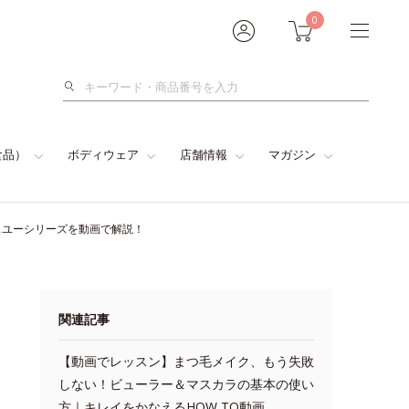
0
検
索
食品）
ボディウェア
店舗情報
マガジン
スユーシリーズを動画で解説！
関連記事
【動画でレッスン】まつ毛メイク、もう失敗
しない！ビューラー＆マスカラの基本の使い
方｜キレイをかなえるHOW TO動画