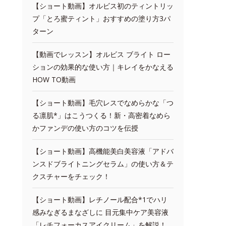
【ショート動画】オルビス初のティントリッ
プ「とろ蜜ティント」おすすめの塗り方3パ
ターン
【動画でレッスン】オルビス ブライト ロー
ションの効果的な使い方｜キレイをかなえる
HOW TO動画
【ショート動画】毛穴レスでなめらかな「つ
る凛肌*」はこうつくる！新・高密着なめら
かファンデの使い方のコツを伝授
【ショート動画】高機能美白美容液「アドバ
ンスドブライトニングセラム」の使い方＆テ
クスチャーをチェック！
【ショート動画】レチノール配合*1でハリ
感みなぎるまなざしに 目元集中ケア美容液
「レチフォーカスアイクリーム」を解説！